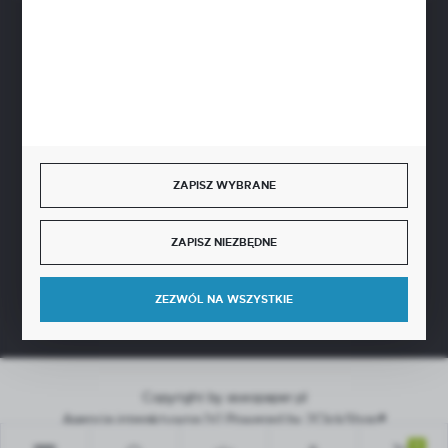
BEZPIECZNE PŁATNOŚCI
SZYBKA DOSTAWA
ZAPISZ WYBRANE
ZAPISZ NIEZBĘDNE
DOŁĄCZ DO NAS
ZEZWÓL NA WSZYSTKIE
Copyright by aseopaper.pl
Agencja interaktywna
[ti]
Powered by
2ClickShop®
0