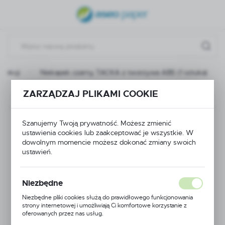
USTAWIENIA REGIONALNE
Lokalizacja
Polska
fekcji
Niekapek czarny, TACKA z tworzywa ABS (1 sztuka)
Język
polski
ZARZĄDZAJ PLIKAMI COOKIE
Poprzedni
Następny
Waluta
Niekapek czarny,
Polski złoty (PLN)
Szanujemy Twoją prywatność. Możesz zmienić
ustawienia cookies lub zaakceptować je wszystkie. W
TACKA z tworzywa
dowolnym momencie możesz dokonać zmiany swoich
ustawień.
ZAPISZ
ABS (1 sztuka)
Niezbędne
Niezbędne pliki cookies służą do prawidłowego funkcjonowania
strony internetowej i umożliwiają Ci komfortowe korzystanie z
oferowanych przez nas usług.
Pliki cookies odpowiadają na podejmowane przez Ciebie działania w