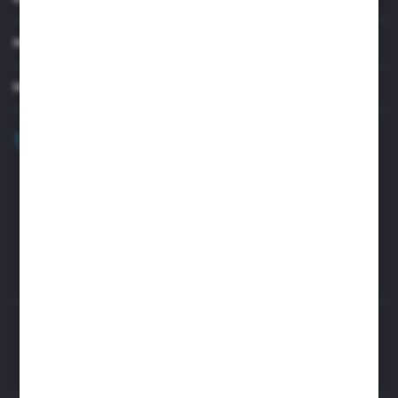
MOJE KONTO
MASZ PYTANIE?
+48 32 45 00 301
Zapraszamy pon.-pt. 8.00-15.30
biuro@aseopaper.pl
ul. Czarnohucka 3
42-600 Tarnowskie Góry (Polska)
Rozpocznij zwrot produktu:
ODSTĄP OD UMOWY TUTAJ