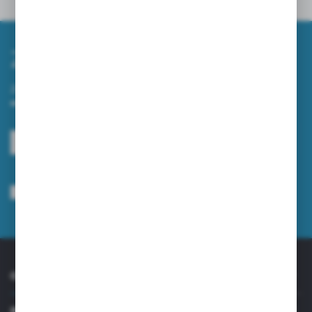
Inne z kategorii
Zapisz się do newslettera
Zapisz się do newslettera na naszym sklepie internetowym i
otrzymuj informacje o nowościach i promocjach.
ZAPISZ SIĘ
Wyrażam zgodę na otrzymywanie drogą elektroniczną na wskazany przeze
mnie adres e-mail informacji dotyczących usług świadczonych przez
Administratora. Zgoda może zostać cofnięta w każdym czasie.
Polityka
prywatności
*
O NAS
INFORMACJE