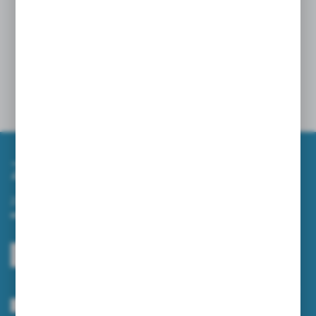
Powiązane
Zapisz się do newslettera
Zapisz się do newslettera na naszym sklepie internetowym i
otrzymuj informacje o nowościach i promocjach.
ZAPISZ SIĘ
Wyrażam zgodę na otrzymywanie drogą elektroniczną na wskazany przeze
mnie adres e-mail informacji dotyczących usług świadczonych przez
Administratora. Zgoda może zostać cofnięta w każdym czasie.
Polityka