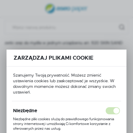
USTAWIENIA REGIONALNE
Lokalizacja
Polska
o zetki oraz do mydła w jednym urządzeniu art. 920 SKIN SAND
Język
polski
Dozownik do zetki
ZARZĄDZAJ PLIKAMI COOKIE
Waluta
oraz do mydła w
Polski złoty (PLN)
Szanujemy Twoją prywatność. Możesz zmienić
ustawienia cookies lub zaakceptować je wszystkie. W
jednym urządzeniu
dowolnym momencie możesz dokonać zmiany swoich
ustawień.
ZAPISZ
art. 920 SKIN SAND
Niezbędne
Niezbędne pliki cookies służą do prawidłowego funkcjonowania
strony internetowej i umożliwiają Ci komfortowe korzystanie z
oferowanych przez nas usług.