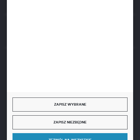
Rozpocznij zwrot produktu:
ODSTĄP OD UMOWY TUTAJ
BEZPIECZNE PŁATNOŚCI
SZYBKA DOSTAWA
ZAPISZ WYBRANE
ZAPISZ NIEZBĘDNE
DOŁĄCZ DO NAS