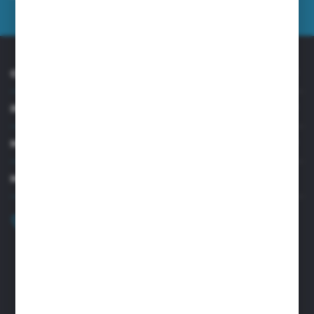
prywatności
*
O NAS
INFORMACJE
MOJE KONTO
MASZ PYTANIE?
+48 32 45 00 301
Zapraszamy pon.-pt. 8.00-15.30
biuro@aseopaper.pl
ul. Czarnohucka 3
42-600 Tarnowskie Góry (Polska)