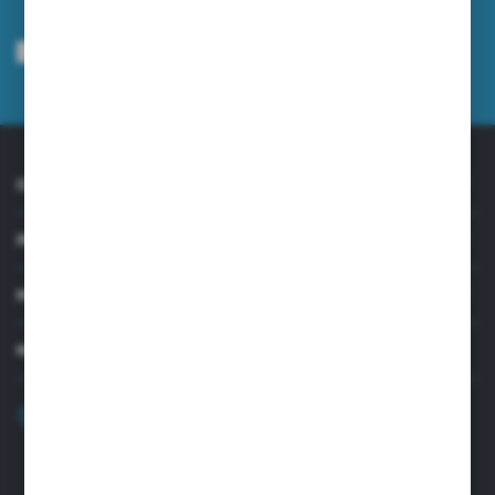
Wyrażam zgodę na otrzymywanie drogą elektroniczną na wskazany przeze
mnie adres e-mail informacji dotyczących usług świadczonych przez
Administratora. Zgoda może zostać cofnięta w każdym czasie.
Polityka
prywatności
*
O NAS
INFORMACJE
MOJE KONTO
MASZ PYTANIE?
+48 32 45 00 301
Zapraszamy pon.-pt. 8.00-15.30
biuro@aseopaper.pl