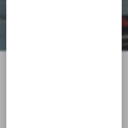
dystrybucji artykułów higienicznych, środków i maszyn czyszczących,
papieru toaletowego, ręczników papierowych oraz czyściw, a także
sprzętu do utrzymania czystości.
INFORMACJE O FIRMIE
Ostatnio na blogu
SERWETY MEDYCZNE – DLACZEGO SĄ
NIEZBĘDNYM ELEMENTEM KAŻDEGO GABINETU?
27 - 07 - 2026