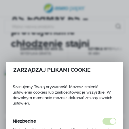
PRZEMYSŁOWY
USTAWIENIA REGIONALNE
AS FogMax 65 –
Lokalizacja
profesjonalne
Polska
chłodzenie stajni
Język
ZAMÓWIENIE OD 400 ZŁ
SZYBKA WYSYŁKA
polski
WYSYŁKA GRATIS
W 48H
Waluta
ZARZĄDZAJ PLIKAMI COOKIE
Polski złoty (PLN)
Dla firm
Szanujemy Twoją prywatność. Możesz zmienić
sprzątających
ZAPISZ
SPRAWDŹ
ustawienia cookies lub zaakceptować je wszystkie. W
dowolnym momencie możesz dokonać zmiany swoich
ustawień.
Niezbędne