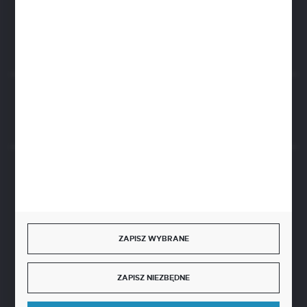
ul. Czarnohucka 3
42-600 Tarnowskie Góry (Polska)
Rozpocznij zwrot produktu:
ODSTĄP OD UMOWY TUTAJ
BEZPIECZNE PŁATNOŚCI
ZAPISZ WYBRANE
SZYBKA DOSTAWA
ZAPISZ NIEZBĘDNE