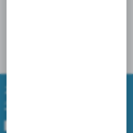
ZAMIATARKI NA WIOSNĘ – JAK SZYBKO I
SKUTECZNIE UPORZĄDKOWAĆ TEREN WOKÓŁ
FIRMY?
10 - 04 - 2026
ZOBACZ WIĘCEJ
Zapisz się do newslettera
Zapisz się do newslettera na naszym sklepie internetowym i
otrzymuj informacje o nowościach i promocjach.
ZAPISZ SIĘ