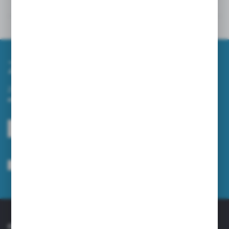
Powiązane
Inne z kategorii
Zapisz się do newslettera
Zapisz się do newslettera na naszym sklepie internetowym i
otrzymuj informacje o nowościach i promocjach.
ZAPISZ SIĘ
Wyrażam zgodę na otrzymywanie drogą elektroniczną na wskazany przeze
mnie adres e-mail informacji dotyczących usług świadczonych przez
Administratora. Zgoda może zostać cofnięta w każdym czasie.
Polityka
prywatności
*
O NAS