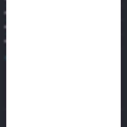
INFORMACJE
MOJE KONTO
MASZ PYTANIE?
+48 32 45 00 301
Zapraszamy pon.-pt. 8.00-15.30
biuro@aseopaper.pl
ul. Czarnohucka 3
42-600 Tarnowskie Góry (Polska)
Rozpocznij zwrot produktu:
ODSTĄP OD UMOWY TUTAJ