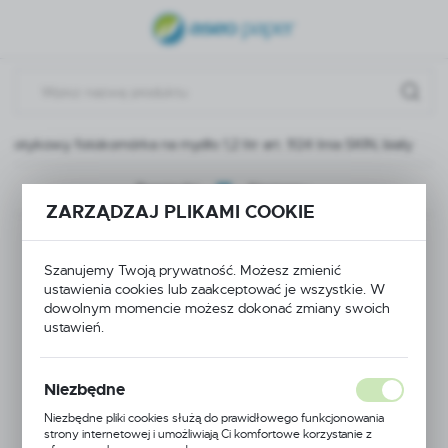
USTAWIENIA REGIONALNE
Lokalizacja
Polska
otykowy fotokomórka na mydło 1,2 litr art. 924 linia SKIN, biały
Język
polski
Poprzedni
Następny
ZARZĄDZAJ PLIKAMI COOKIE
Waluta
Dozownik
Polski złoty (PLN)
Szanujemy Twoją prywatność. Możesz zmienić
bezdotykowy
ustawienia cookies lub zaakceptować je wszystkie. W
dowolnym momencie możesz dokonać zmiany swoich
ZAPISZ
fotokomórka na
ustawień.
mydło 1,2 litr art. 924
Niezbędne
linia SKIN, biały
Niezbędne pliki cookies służą do prawidłowego funkcjonowania
strony internetowej i umożliwiają Ci komfortowe korzystanie z