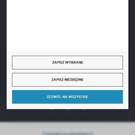
BEZPIECZNE PŁATNOŚCI
SZYBKA DOSTAWA
ZAPISZ WYBRANE
ZAPISZ NIEZBĘDNE
DOŁĄCZ DO NAS
ZEZWÓL NA WSZYSTKIE
Copyright by aseopaper.pl