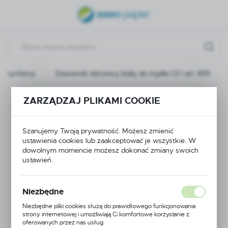
USTAWIENIA REGIONALNE
Lokalizacja
Polska
dezynfekcji
Dozownik łokciowy biały do mydła 1,0 l art. 855
Język
polski
Następny
ZARZĄDZAJ PLIKAMI COOKIE
Waluta
Dozownik łokciowy
Polski złoty (PLN)
Szanujemy Twoją prywatność. Możesz zmienić
ustawienia cookies lub zaakceptować je wszystkie. W
biały do mydła 1,0 l
dowolnym momencie możesz dokonać zmiany swoich
ZAPISZ
ustawień.
art. 855
Niezbędne
Niezbędne pliki cookies służą do prawidłowego funkcjonowania
NOWOŚĆ
strony internetowej i umożliwiają Ci komfortowe korzystanie z
oferowanych przez nas usług.