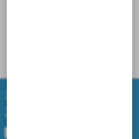
Zastosowanie:
Idealny dla szpitala, dla przychodni, innych miejsc
gdzie ważny jest wysoki poziom higieny.
Powiązane
Inne z kategorii
Zapisz się do newslettera
Zapisz się do newslettera na naszym sklepie internetowym i
otrzymuj informacje o nowościach i promocjach.
ZAPISZ SIĘ