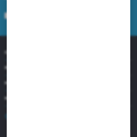
Wyrażam zgodę na otrzymywanie drogą elektroniczną na wskazany przeze
mnie adres e-mail informacji dotyczących usług świadczonych przez
Administratora. Zgoda może zostać cofnięta w każdym czasie.
Polityka
prywatności
*
O NAS
INFORMACJE
MOJE KONTO
MASZ PYTANIE?
+48 32 45 00 301
Zapraszamy pon.-pt. 8.00-15.30
biuro@aseopaper.pl