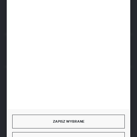
ul. Czarnohucka 3
42-600 Tarnowskie Góry (Polska)
Rozpocznij zwrot produktu:
ODSTĄP OD UMOWY TUTAJ
BEZPIECZNE PŁATNOŚCI
SZYBKA DOSTAWA
ZAPISZ WYBRANE