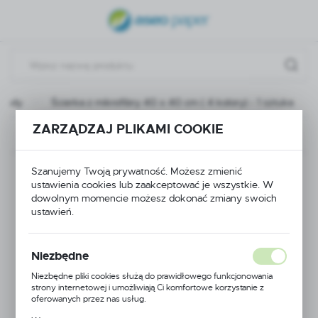
USTAWIENIA REGIONALNE
Lokalizacja
Polska
, pady
Ścierka z mikrofibry 40 x 40 cm ( 4 kolory) - 1 sztuka
Język
polski
ZARZĄDZAJ PLIKAMI COOKIE
Poprzedni
Następny
Waluta
Ścierka z mikrofibry
Szanujemy Twoją prywatność. Możesz zmienić
Polski złoty (PLN)
ustawienia cookies lub zaakceptować je wszystkie. W
dowolnym momencie możesz dokonać zmiany swoich
40 x 40 cm ( 4
ustawień.
ZAPISZ
kolory) - 1 sztuka
Niezbędne
Niezbędne pliki cookies służą do prawidłowego funkcjonowania
strony internetowej i umożliwiają Ci komfortowe korzystanie z
oferowanych przez nas usług.
Pliki cookies odpowiadają na podejmowane przez Ciebie działania w