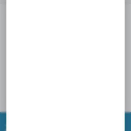
Opis produktu
Przeznaczona do czyszczenia szyb, luster i wszelkich
powierzchni szklanych.
Doskonale wchłania wodę i brud, nie pozostawiając
Nie rysuje powierzchni
smug i zacieków.
.
Powiązane
Inne z kategorii
Zapisz się do newslettera