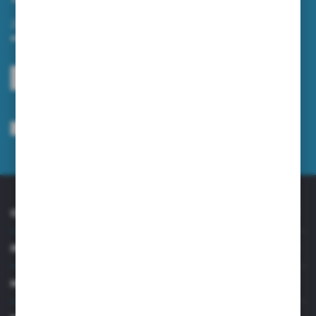
Zapisz się do newslettera na naszym sklepie internetowym i
otrzymuj informacje o nowościach i promocjach.
ZAPISZ SIĘ
Wyrażam zgodę na otrzymywanie drogą elektroniczną na wskazany przeze
mnie adres e-mail informacji dotyczących usług świadczonych przez
Administratora. Zgoda może zostać cofnięta w każdym czasie.
Polityka
prywatności
*
O NAS
INFORMACJE
MOJE KONTO