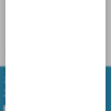
Podajnikiem do rękawic pakowanych po 200sztuk
idealnym jest art. 685
dostępny u nas —
podajnik do rękawic jednorazowych
.
Powiązane
Inne z kategorii
Zapisz się do newslettera
Zapisz się do newslettera na naszym sklepie internetowym i
otrzymuj informacje o nowościach i promocjach.
ZAPISZ SIĘ