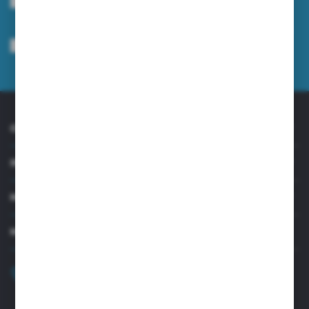
Wyrażam zgodę na otrzymywanie drogą elektroniczną na wskazany przeze
mnie adres e-mail informacji dotyczących usług świadczonych przez
Administratora. Zgoda może zostać cofnięta w każdym czasie.
Polityka
prywatności
*
O NAS
INFORMACJE
MOJE KONTO
MASZ PYTANIE?
+48 32 45 00 301
Zapraszamy pon.-pt. 8.00-15.30