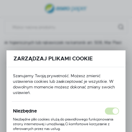
USTAWIENIA REGIONALNE
Lokalizacja
Polska
czek higienicznych lub rękawiczek na kartonik art. 508, Mar Plast
Język
polski
Poprzedni
Następny
ZARZĄDZAJ PLIKAMI COOKIE
Waluta
Podajnik do
Polski złoty (PLN)
Szanujemy Twoją prywatność. Możesz zmienić
ustawienia cookies lub zaakceptować je wszystkie. W
chusteczek
dowolnym momencie możesz dokonać zmiany swoich
ZAPISZ
ustawień.
higienicznych lub
rękawiczek na
Niezbędne
Niezbędne pliki cookies służą do prawidłowego funkcjonowania
kartonik art. 508, Mar
strony internetowej i umożliwiają Ci komfortowe korzystanie z
oferowanych przez nas usług.