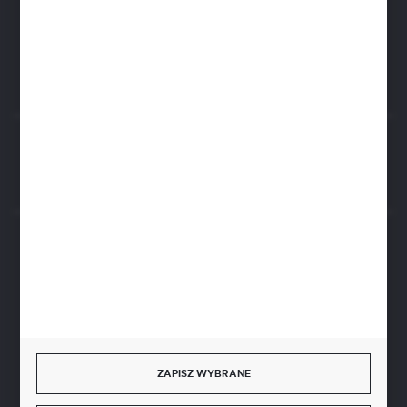
biuro@aseopaper.pl
ul. Czarnohucka 3
42-600 Tarnowskie Góry (Polska)
Rozpocznij zwrot produktu:
ODSTĄP OD UMOWY TUTAJ
BEZPIECZNE PŁATNOŚCI
SZYBKA DOSTAWA
ZAPISZ WYBRANE