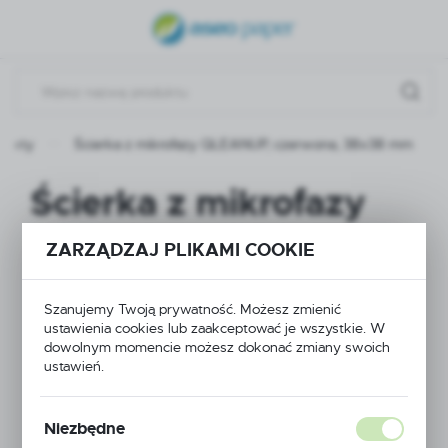
USTAWIENIA REGIONALNE
Lokalizacja
Polska
dukty
Ścierka z mikrofazy QLEANUP, czerwona, 38x38 mm
Język
polski
Ścierka z mikrofazy
Waluta
QLEANUP, czerwona,
Polski złoty (PLN)
ZARZĄDZAJ PLIKAMI COOKIE
38x38 mm
Szanujemy Twoją prywatność. Możesz zmienić
ZAPISZ
ustawienia cookies lub zaakceptować je wszystkie. W
dowolnym momencie możesz dokonać zmiany swoich
ustawień.
Niezbędne