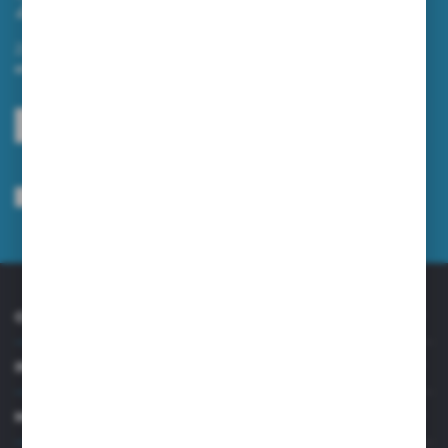
Zapisz się do newslettera
Zapisz się do newslettera na naszym sklepie internetowym i
otrzymuj informacje o nowościach i promocjach.
ZAPISZ SIĘ
Wyrażam zgodę na otrzymywanie drogą elektroniczną na wskazany przeze
mnie adres e-mail informacji dotyczących usług świadczonych przez
Administratora. Zgoda może zostać cofnięta w każdym czasie.
Polityka
prywatności
*
O NAS
INFORMACJE
MOJE KONTO