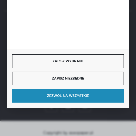
BEZPIECZNE PŁATNOŚCI
SZYBKA DOSTAWA
ZAPISZ WYBRANE
ZAPISZ NIEZBĘDNE
DOŁĄCZ DO NAS
ZEZWÓL NA WSZYSTKIE
Copyright by aseopaper.pl