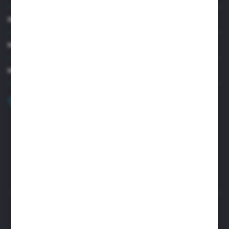
INFORMACJE
MOJE KONTO
MASZ PYTANIE?
+48 32 45 00 301
Zapraszamy pon.-pt. 8.00-15.30
biuro@aseopaper.pl
ul. Czarnohucka 3
42-600 Tarnowskie Góry (Polska)
Rozpocznij zwrot produktu:
ODSTĄP OD UMOWY TUTAJ