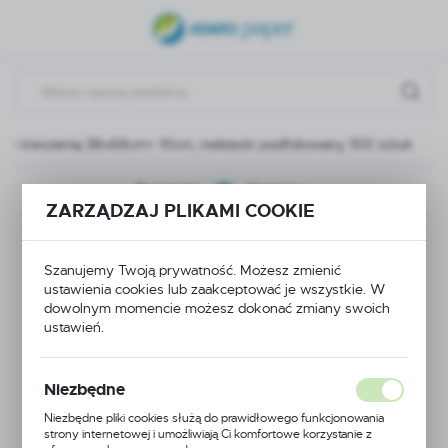
USTAWIENIA REGIONALNE
Lokalizacja
Polska
ny z kieszenią 38x68cm+ 10cm, niebieski podfoliowany 100 sztuk
Język
polski
Poprzedni
Następny
ZARZĄDZAJ PLIKAMI COOKIE
Waluta
Śliniak ochronny z
Polski złoty (PLN)
Szanujemy Twoją prywatność. Możesz zmienić
kieszenią 38x68cm+
ustawienia cookies lub zaakceptować je wszystkie. W
dowolnym momencie możesz dokonać zmiany swoich
ZAPISZ
10cm, niebieski
ustawień.
podfoliowany 100
Niezbędne
sztuk
Niezbędne pliki cookies służą do prawidłowego funkcjonowania
strony internetowej i umożliwiają Ci komfortowe korzystanie z