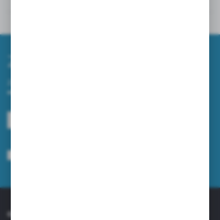
Powiązane
Inne z kategorii
Zapisz się do newslettera
Zapisz się do newslettera na naszym sklepie internetowym i
otrzymuj informacje o nowościach i promocjach.
ZAPISZ SIĘ
Wyrażam zgodę na otrzymywanie drogą elektroniczną na wskazany przeze
mnie adres e-mail informacji dotyczących usług świadczonych przez
Administratora. Zgoda może zostać cofnięta w każdym czasie.
Polityka
prywatności
*
O NAS