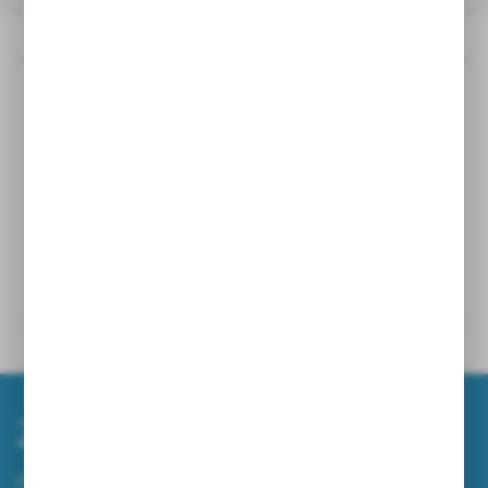
Opis produktu
Przeznaczona do czyszczenia szyb, luster i wszelkich powierzchni
szklanych.
Doskonale wchłania wodę i brud, nie pozostawiając smug
i zacieków.
Nie rysuje powierzchni
.
Powiązane
Inne z kategorii
Zapisz się do newslettera
Zapisz się do newslettera na naszym sklepie internetowym i