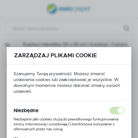
USTAWIENIA REGIONALNE
Lokalizacja
Polska
, pady
Ścierka z mikrofibry 30 x 30 cm ( 4 kolory) - 1 sztuka
Język
ZARZĄDZAJ PLIKAMI COOKIE
polski
Poprzedni
Następny
Waluta
Szanujemy Twoją prywatność. Możesz zmienić
Ścierka z mikrofibry
Polski złoty (PLN)
ustawienia cookies lub zaakceptować je wszystkie. W
dowolnym momencie możesz dokonać zmiany swoich
30 x 30 cm ( 4
ustawień.
ZAPISZ
kolory) - 1 sztuka
Niezbędne
Niezbędne pliki cookies służą do prawidłowego funkcjonowania
strony internetowej i umożliwiają Ci komfortowe korzystanie z
oferowanych przez nas usług.
Pliki cookies odpowiadają na podejmowane przez Ciebie działania w