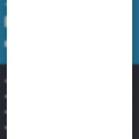
otrzymuj informacje o nowościach i promocjach.
ZAPISZ SIĘ
Wyrażam zgodę na otrzymywanie drogą elektroniczną na wskazany przeze
mnie adres e-mail informacji dotyczących usług świadczonych przez
Administratora. Zgoda może zostać cofnięta w każdym czasie.
Polityka
prywatności
*
O NAS
INFORMACJE
MOJE KONTO
MASZ PYTANIE?