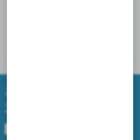
Informacje techniczne:
Sposób mocowania: Wkręty i kołki rozporowe/
dwustronnie klejące
Wysokość montażu: 10-20 CM
Dane techniczne
Powiązane
Zapisz się do newslettera
Zapisz się do newslettera na naszym sklepie internetowym i
otrzymuj informacje o nowościach i promocjach.
ZAPISZ SIĘ