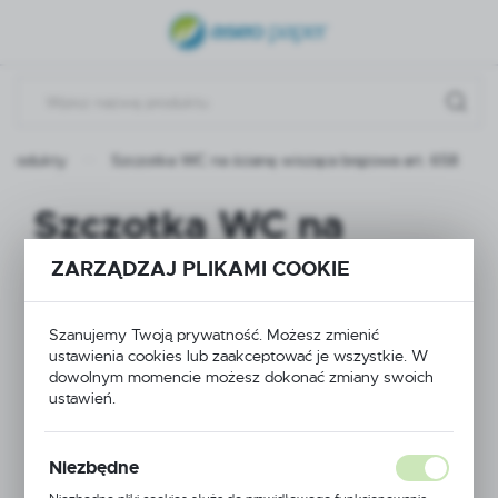
USTAWIENIA REGIONALNE
Lokalizacja
Polska
Produkty
Szczotka WC na ścianę wisząca brązowa art. 658
Język
polski
Szczotka WC na
Waluta
ścianę wisząca
ZARZĄDZAJ PLIKAMI COOKIE
Polski złoty (PLN)
brązowa art. 658
Szanujemy Twoją prywatność. Możesz zmienić
ZAPISZ
ustawienia cookies lub zaakceptować je wszystkie. W
dowolnym momencie możesz dokonać zmiany swoich
ustawień.
Niezbędne