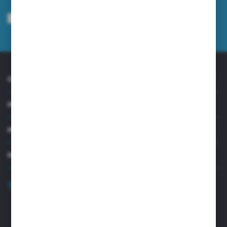
Wyrażam zgodę na otrzymywanie drogą elektroniczną na wskazany przeze
mnie adres e-mail informacji dotyczących usług świadczonych przez
Administratora. Zgoda może zostać cofnięta w każdym czasie.
Polityka
prywatności
*
O NAS
INFORMACJE
MOJE KONTO
MASZ PYTANIE?
+48 32 45 00 301
Zapraszamy pon.-pt. 8.00-15.30
biuro@aseopaper.pl