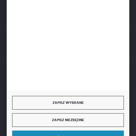
ul. Czarnohucka 3
42-600 Tarnowskie Góry (Polska)
Rozpocznij zwrot produktu:
ODSTĄP OD UMOWY TUTAJ
BEZPIECZNE PŁATNOŚCI
ZAPISZ WYBRANE
SZYBKA DOSTAWA
ZAPISZ NIEZBĘDNE