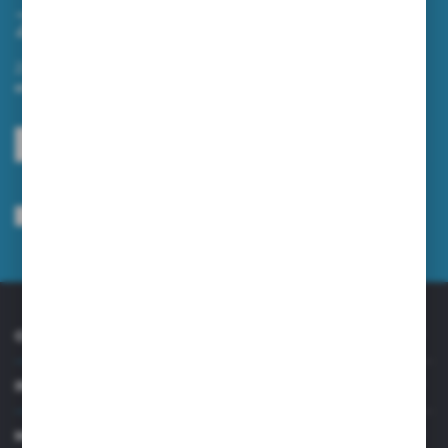
Zapisz się do newslettera
Zapisz się do newslettera na naszym sklepie internetowym i
otrzymuj informacje o nowościach i promocjach.
ZAPISZ SIĘ
Wyrażam zgodę na otrzymywanie drogą elektroniczną na wskazany przeze
mnie adres e-mail informacji dotyczących usług świadczonych przez
Administratora. Zgoda może zostać cofnięta w każdym czasie.
Polityka
prywatności
*
O NAS
INFORMACJE
MOJE KONTO