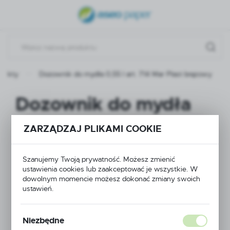
USTAWIENIA REGIONALNE
Lokalizacja
Polska
dukty
Dozownik do mydła 0,55 l art. 714 Mar Plast brązowy
Język
polski
Dozownik do mydła
Waluta
0,55 l art. 714 Mar
Polski złoty (PLN)
ZARZĄDZAJ PLIKAMI COOKIE
Plast brązowy
Szanujemy Twoją prywatność. Możesz zmienić
ZAPISZ
ustawienia cookies lub zaakceptować je wszystkie. W
dowolnym momencie możesz dokonać zmiany swoich
POLECAMY
ustawień.
Niezbędne