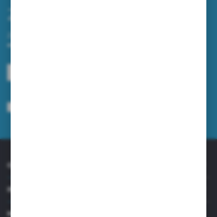
Zapisz się do newslettera
Zapisz się do newslettera na naszym sklepie internetowym i
otrzymuj informacje o nowościach i promocjach.
ZAPISZ SIĘ
Wyrażam zgodę na otrzymywanie drogą elektroniczną na wskazany przeze
mnie adres e-mail informacji dotyczących usług świadczonych przez
Administratora. Zgoda może zostać cofnięta w każdym czasie.
Polityka
prywatności
*
O NAS
INFORMACJE
MOJE KONTO