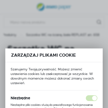
USTAWIENIA REGIONALNE
Lokalizacja
Polska
Produkty
Szczotka WC na ścianę, biała REPLAST art. 658
Język
polski
Szczotka WC na
Waluta
ZARZĄDZAJ PLIKAMI COOKIE
ścianę, biała REPLAST
Polski złoty (PLN)
art. 658
Szanujemy Twoją prywatność. Możesz zmienić
ustawienia cookies lub zaakceptować je wszystkie. W
ZAPISZ
dowolnym momencie możesz dokonać zmiany swoich
ustawień.
Niezbędne
Niezbędne pliki cookies służą do prawidłowego funkcjonowania