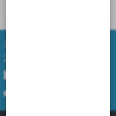
Dane techniczne
Powiązane
Zapisz się do newslettera
Zapisz się do newslettera na naszym sklepie internetowym i
otrzymuj informacje o nowościach i promocjach.
ZAPISZ SIĘ
Wyrażam zgodę na otrzymywanie drogą elektroniczną na wskazany przeze
mnie adres e-mail informacji dotyczących usług świadczonych przez
Administratora. Zgoda może zostać cofnięta w każdym czasie.
Polityka
prywatności
*