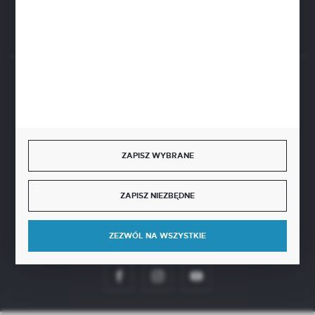
Rozpocznij zwrot produktu:
ODSTĄP OD UMOWY TUTAJ
BEZPIECZNE PŁATNOŚCI
ZAPISZ WYBRANE
SZYBKA DOSTAWA
ZAPISZ NIEZBĘDNE
ZEZWÓL NA WSZYSTKIE
DOŁĄCZ DO NAS