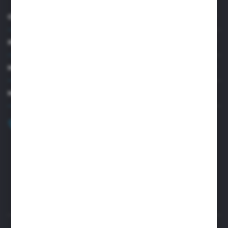
O NAS
INFORMACJE
MOJE KONTO
MASZ PYTANIE?
+48 32 45 00 301
Zapraszamy pon.-pt. 8.00-15.30
biuro@aseopaper.pl
ul. Czarnohucka 3
42-600 Tarnowskie Góry (Polska)