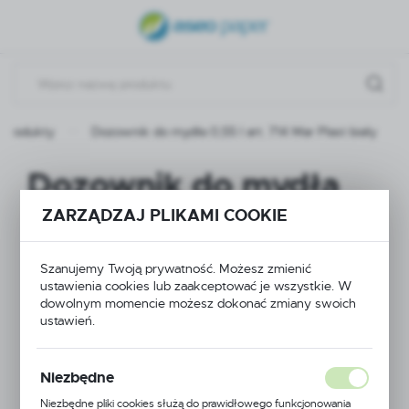
USTAWIENIA REGIONALNE
Lokalizacja
Polska
Produkty
Dozownik do mydła 0,55 l art. 714 Mar Plast biały
Język
polski
Dozownik do mydła
Waluta
0,55 l art. 714 Mar
ZARZĄDZAJ PLIKAMI COOKIE
Polski złoty (PLN)
Plast biały
Szanujemy Twoją prywatność. Możesz zmienić
ZAPISZ
ustawienia cookies lub zaakceptować je wszystkie. W
dowolnym momencie możesz dokonać zmiany swoich
ustawień.
Niezbędne
Niezbędne pliki cookies służą do prawidłowego funkcjonowania