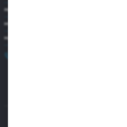
INFORMACJE
MOJE KONTO
MASZ PYTANIE?
+48 32 45 00 301
Zapraszamy pon.-pt. 8.00-15.30
biuro@aseopaper.pl
ul. Czarnohucka 3
42-600 Tarnowskie Góry (Polska)
Rozpocznij zwrot produktu:
ODSTĄP OD UMOWY TUTAJ