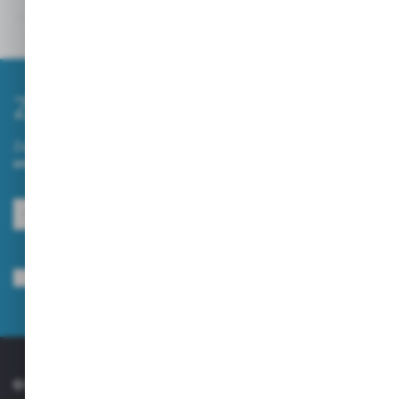
Inne z kategorii
Zapisz się do newslettera
Zapisz się do newslettera na naszym sklepie internetowym i
otrzymuj informacje o nowościach i promocjach.
ZAPISZ SIĘ
Wyrażam zgodę na otrzymywanie drogą elektroniczną na wskazany przeze
mnie adres e-mail informacji dotyczących usług świadczonych przez
Administratora. Zgoda może zostać cofnięta w każdym czasie.
Polityka
prywatności
*
O NAS