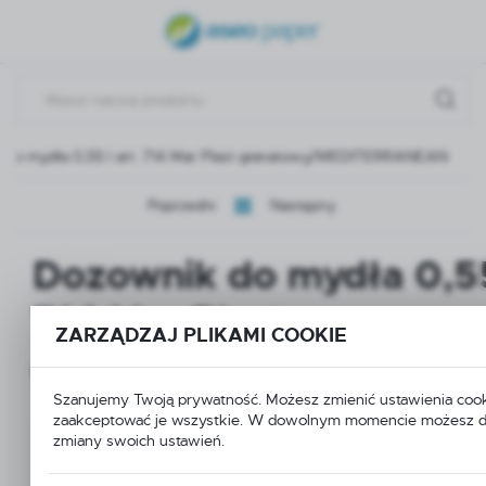
USTAWIENIA REGIONALNE
Lokalizacja
Polska
 do mydła 0,55 l art. 714 Mar Plast granatowy/MEDITERRANEAN
Język
polski
Poprzedni
Następny
Waluta
Dozownik do mydła 0,55 
Polski złoty (PLN)
714 Mar Plast
ZARZĄDZAJ PLIKAMI COOKIE
ZAPISZ
granatowy/MEDITERR
Szanujemy Twoją prywatność. Możesz zmienić ustawienia cook
zaakceptować je wszystkie. W dowolnym momencie możesz 
zmiany swoich ustawień.
POLECAMY