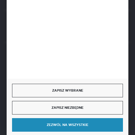
Rozpocznij zwrot produktu:
ODSTĄP OD UMOWY TUTAJ
BEZPIECZNE PŁATNOŚCI
SZYBKA DOSTAWA
ZAPISZ WYBRANE
ZAPISZ NIEZBĘDNE
DOŁĄCZ DO NAS
ZEZWÓL NA WSZYSTKIE