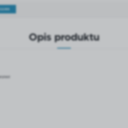
EGORII
Opis produktu
rplast