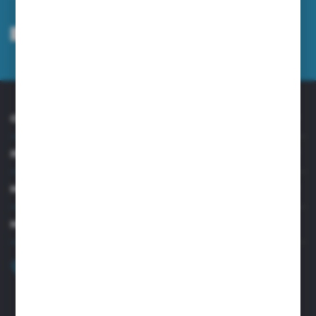
Wyrażam zgodę na otrzymywanie drogą elektroniczną na wskazany przeze
mnie adres e-mail informacji dotyczących usług świadczonych przez
Administratora. Zgoda może zostać cofnięta w każdym czasie.
Polityka
prywatności
*
O NAS
INFORMACJE
MOJE KONTO
MASZ PYTANIE?
+48 32 45 00 301
Zapraszamy pon.-pt. 8.00-15.30
biuro@aseopaper.pl