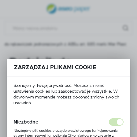
USTAWIENIA REGIONALNE
Lokalizacja
Polska
ik do rękawiczek jednorazowych z ABSu art. 685 marki Mar Plast
Język
polski
Podajnik do
ZARZĄDZAJ PLIKAMI COOKIE
Waluta
rękawiczek
Polski złoty (PLN)
jednorazowych z
Szanujemy Twoją prywatność. Możesz zmienić
ustawienia cookies lub zaakceptować je wszystkie. W
ZAPISZ
dowolnym momencie możesz dokonać zmiany swoich
ABSu art. 685 marki
ustawień.
Mar Plast
Niezbędne
Niezbędne pliki cookies służą do prawidłowego funkcjonowania
strony internetowej i umożliwiają Ci komfortowe korzystanie z