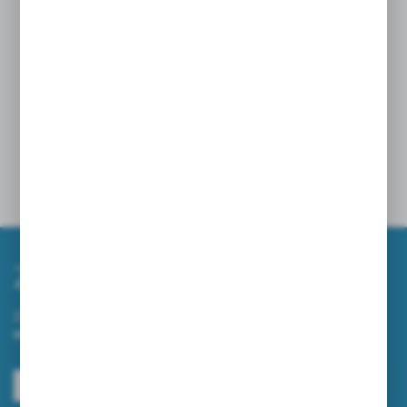
Via A. De Gasperi, 7
42010 Rio Saliceto (RE)
Włochy
Powiązane
Zapisz się do newslettera
Zapisz się do newslettera na naszym sklepie internetowym i
otrzymuj informacje o nowościach i promocjach.
ZAPISZ SIĘ