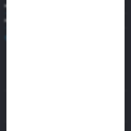
MOJE KONTO
MASZ PYTANIE?
+48 32 45 00 301
Zapraszamy pon.-pt. 8.00-15.30
biuro@aseopaper.pl
ul. Czarnohucka 3
42-600 Tarnowskie Góry (Polska)
Rozpocznij zwrot produktu:
ODSTĄP OD UMOWY TUTAJ