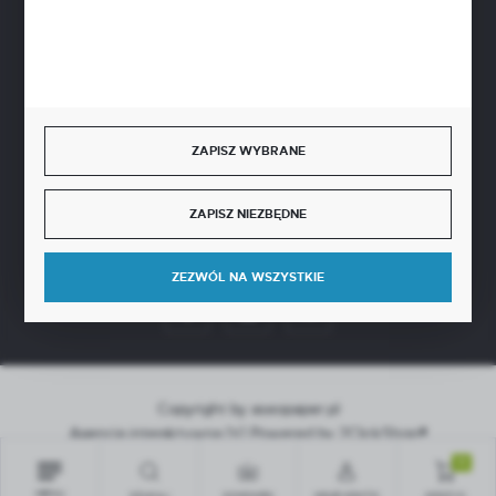
BEZPIECZNE PŁATNOŚCI
SZYBKA DOSTAWA
ZAPISZ WYBRANE
ZAPISZ NIEZBĘDNE
DOŁĄCZ DO NAS
ZEZWÓL NA WSZYSTKIE
Copyright by aseopaper.pl
Agencja interaktywna
[ti]
Powered by
2ClickShop®
0
MENU
SZUKAJ
SCHOWEK
MOJE KONTO
KOSZYK