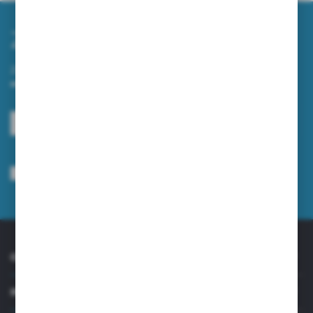
Zapisz się do newslettera
Zapisz się do newslettera na naszym sklepie internetowym i
otrzymuj informacje o nowościach i promocjach.
ZAPISZ SIĘ
Wyrażam zgodę na otrzymywanie drogą elektroniczną na wskazany przeze
mnie adres e-mail informacji dotyczących usług świadczonych przez
Administratora. Zgoda może zostać cofnięta w każdym czasie.
Polityka
prywatności
*
O NAS
INFORMACJE