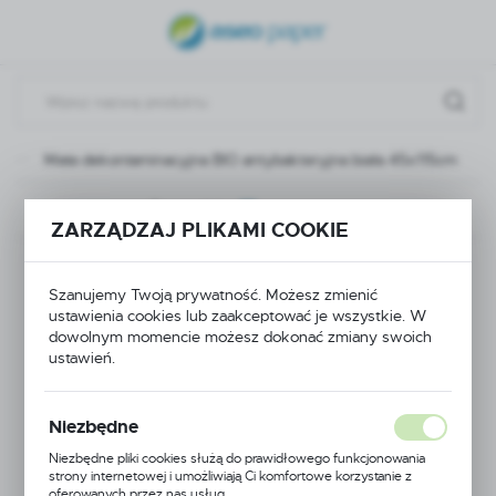
USTAWIENIA REGIONALNE
Lokalizacja
Polska
Mata dekontaminacyjna BIO antybakteryjna biała 45x115cm
Język
polski
Poprzedni
ZARZĄDZAJ PLIKAMI COOKIE
Waluta
Mata
Polski złoty (PLN)
Szanujemy Twoją prywatność. Możesz zmienić
dekontaminacyjna BIO
ustawienia cookies lub zaakceptować je wszystkie. W
dowolnym momencie możesz dokonać zmiany swoich
ZAPISZ
ustawień.
antybakteryjna biała
45x115cm
Niezbędne
Niezbędne pliki cookies służą do prawidłowego funkcjonowania
strony internetowej i umożliwiają Ci komfortowe korzystanie z
oferowanych przez nas usług.