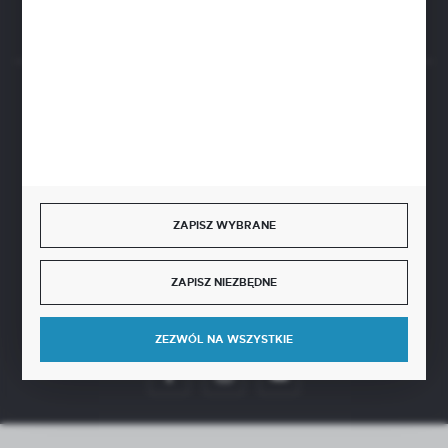
Rozpocznij zwrot produktu:
ODSTĄP OD UMOWY TUTAJ
BEZPIECZNE PŁATNOŚCI
SZYBKA DOSTAWA
ZAPISZ WYBRANE
ZAPISZ NIEZBĘDNE
DOŁĄCZ DO NAS
ZEZWÓL NA WSZYSTKIE