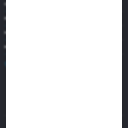
O NAS
INFORMACJE
MOJE KONTO
MASZ PYTANIE?
+48 32 45 00 301
Zapraszamy pon.-pt. 8.00-15.30
biuro@aseopaper.pl
ul. Czarnohucka 3
42-600 Tarnowskie Góry (Polska)