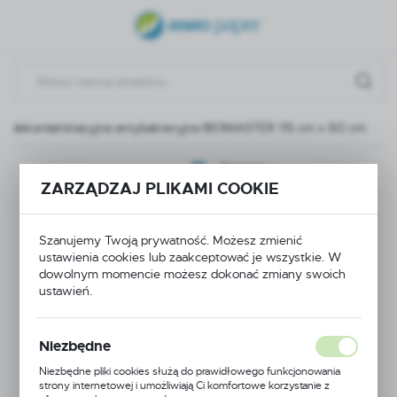
USTAWIENIA REGIONALNE
Lokalizacja
Polska
a dekontaminacyjna antybakteryjna BIOMASTER 115 cm x 60 cm
Język
polski
Następny
ZARZĄDZAJ PLIKAMI COOKIE
Waluta
Mata
Polski złoty (PLN)
Szanujemy Twoją prywatność. Możesz zmienić
dekontaminacyjna
ustawienia cookies lub zaakceptować je wszystkie. W
dowolnym momencie możesz dokonać zmiany swoich
ZAPISZ
antybakteryjna
ustawień.
BIOMASTER 115 cm x
Niezbędne
60 cm
Niezbędne pliki cookies służą do prawidłowego funkcjonowania
strony internetowej i umożliwiają Ci komfortowe korzystanie z