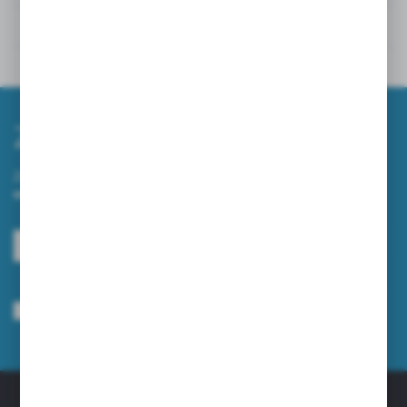
Powiązane
Inne z kategorii
Zapisz się do newslettera
Zapisz się do newslettera na naszym sklepie internetowym i
otrzymuj informacje o nowościach i promocjach.
ZAPISZ SIĘ
Wyrażam zgodę na otrzymywanie drogą elektroniczną na wskazany przeze
mnie adres e-mail informacji dotyczących usług świadczonych przez
Administratora. Zgoda może zostać cofnięta w każdym czasie.
Polityka
prywatności
*