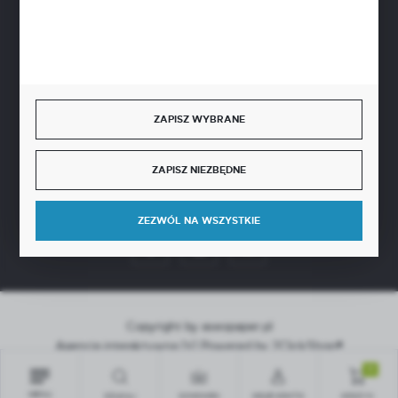
BEZPIECZNE PŁATNOŚCI
SZYBKA DOSTAWA
ZAPISZ WYBRANE
ZAPISZ NIEZBĘDNE
DOŁĄCZ DO NAS
ZEZWÓL NA WSZYSTKIE
Copyright by aseopaper.pl
Agencja interaktywna
[ti]
Powered by
2ClickShop®
0
MENU
SZUKAJ
SCHOWEK
MOJE KONTO
KOSZYK