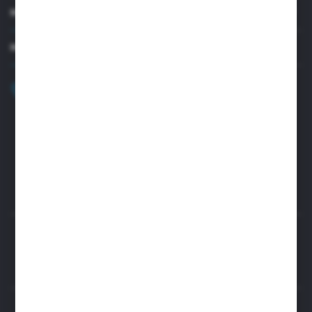
MOJE KONTO
MASZ PYTANIE?
+48 32 45 00 301
Zapraszamy pon.-pt. 8.00-15.30
biuro@aseopaper.pl
ul. Czarnohucka 3
42-600 Tarnowskie Góry (Polska)
Rozpocznij zwrot produktu:
ODSTĄP OD UMOWY TUTAJ