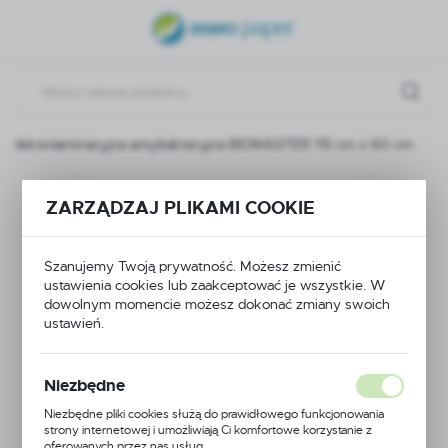
USTAWIENIA REGIONALNE
Lokalizacja
Polska
a dekontaminacyjna antybakteryjna BIOMASTER 115 cm x 60 cm
Język
polski
Mata
ZARZĄDZAJ PLIKAMI COOKIE
Waluta
dekontaminacyjna
Polski złoty (PLN)
Szanujemy Twoją prywatność. Możesz zmienić
antybakteryjna
ustawienia cookies lub zaakceptować je wszystkie. W
dowolnym momencie możesz dokonać zmiany swoich
ZAPISZ
BIOMASTER 115 cm x
ustawień.
60 cm
Niezbędne
Niezbędne pliki cookies służą do prawidłowego funkcjonowania
strony internetowej i umożliwiają Ci komfortowe korzystanie z
oferowanych przez nas usług.