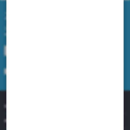
Zapisz się do newslettera
Zapisz się do newslettera na naszym sklepie internetowym i
otrzymuj informacje o nowościach i promocjach.
ZAPISZ SIĘ
Wyrażam zgodę na otrzymywanie drogą elektroniczną na wskazany przeze
mnie adres e-mail informacji dotyczących usług świadczonych przez
Administratora. Zgoda może zostać cofnięta w każdym czasie.
Polityka
prywatności
*
O NAS
INFORMACJE