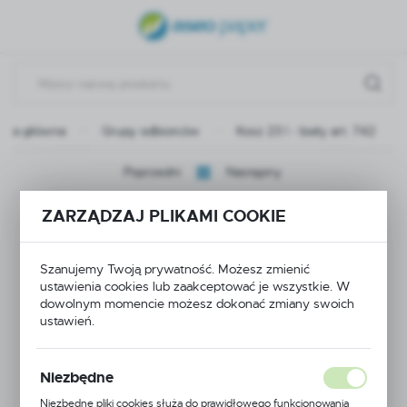
USTAWIENIA REGIONALNE
Lokalizacja
Polska
rona główna
Grupy odbiorców
Kosz 23 l - biały art. 742
Język
polski
Poprzedni
Następny
Waluta
ZARZĄDZAJ PLIKAMI COOKIE
Kosz 23 l - biały art.
Polski złoty (PLN)
742
Szanujemy Twoją prywatność. Możesz zmienić
ZAPISZ
ustawienia cookies lub zaakceptować je wszystkie. W
dowolnym momencie możesz dokonać zmiany swoich
ustawień.
POLECAMY
Niezbędne
Niezbędne pliki cookies służą do prawidłowego funkcjonowania