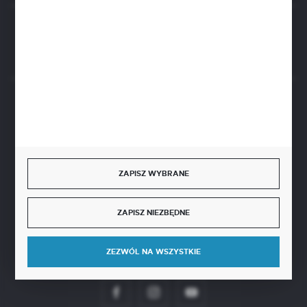
Rozpocznij zwrot produktu:
ODSTĄP OD UMOWY TUTAJ
BEZPIECZNE PŁATNOŚCI
ZAPISZ WYBRANE
SZYBKA DOSTAWA
ZAPISZ NIEZBĘDNE
ZEZWÓL NA WSZYSTKIE
DOŁĄCZ DO NAS