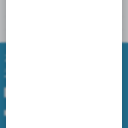
Dane techniczne
Powiązane
Inne z kategorii
Zapisz się do newslettera
Zapisz się do newslettera na naszym sklepie internetowym i
otrzymuj informacje o nowościach i promocjach.
ZAPISZ SIĘ
Wyrażam zgodę na otrzymywanie drogą elektroniczną na wskazany przeze
mnie adres e-mail informacji dotyczących usług świadczonych przez
Administratora. Zgoda może zostać cofnięta w każdym czasie.
Polityka
prywatności
*