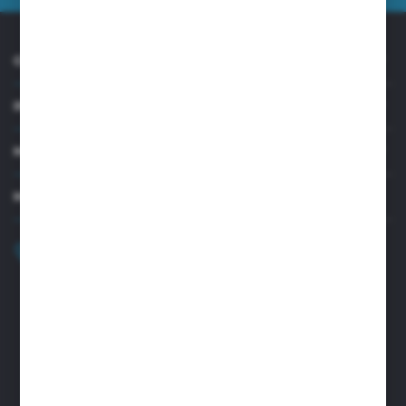
O NAS
INFORMACJE
MOJE KONTO
MASZ PYTANIE?
+48 32 45 00 301
Zapraszamy pon.-pt. 8.00-15.30
biuro@aseopaper.pl
ul. Czarnohucka 3
42-600 Tarnowskie Góry (Polska)