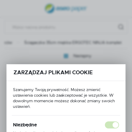
USTAWIENIA REGIONALNE
Lokalizacja
Polska
iorców
Ściągaczka 35cm miękka ERGOTEC NINJA komplet
Język
polski
Następny
Waluta
Ściągaczka 35cm
Polski złoty (PLN)
ZARZĄDZAJ PLIKAMI COOKIE
miękka ERGOTEC
Szanujemy Twoją prywatność. Możesz zmienić
ZAPISZ
ustawienia cookies lub zaakceptować je wszystkie. W
NINJA komplet
dowolnym momencie możesz dokonać zmiany swoich
ustawień.
Niezbędne