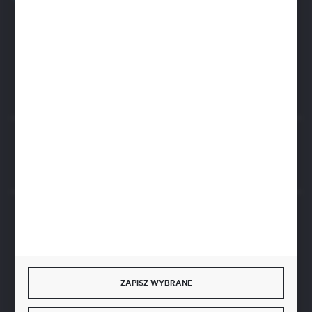
Zapraszamy pon.-pt. 8.00-15.30
biuro@aseopaper.pl
ul. Czarnohucka 3
42-600 Tarnowskie Góry (Polska)
Rozpocznij zwrot produktu:
ODSTĄP OD UMOWY TUTAJ
BEZPIECZNE PŁATNOŚCI
ZAPISZ WYBRANE
SZYBKA DOSTAWA