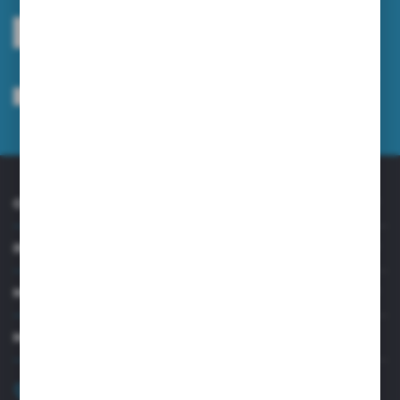
ZAPISZ SIĘ
Wyrażam zgodę na otrzymywanie drogą elektroniczną na wskazany przeze
mnie adres e-mail informacji dotyczących usług świadczonych przez
Administratora. Zgoda może zostać cofnięta w każdym czasie.
Polityka
prywatności
*
O NAS
INFORMACJE
MOJE KONTO
MASZ PYTANIE?
+48 32 45 00 301