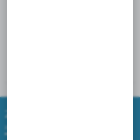
rewolucji w czyszczeniu powierzchni szklanych.
Rozmiar 35
Powiązane
Inne z kategorii
Zapisz się do newslettera
Zapisz się do newslettera na naszym sklepie internetowym i
otrzymuj informacje o nowościach i promocjach.