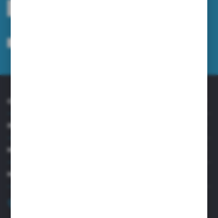
ZAPISZ SIĘ
Wyrażam zgodę na otrzymywanie drogą elektroniczną na wskazany przeze
mnie adres e-mail informacji dotyczących usług świadczonych przez
Administratora. Zgoda może zostać cofnięta w każdym czasie.
Polityka
prywatności
*
O NAS
INFORMACJE
MOJE KONTO
MASZ PYTANIE?
+48 32 45 00 301