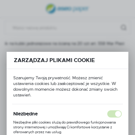
USTAWIENIA REGIONALNE
Lokalizacja
Polska
jnik na kubki jednorazowe na ścianę na 20 szt art. 558 Mar Plast
Język
polski
Poprzedni
Następny
ZARZĄDZAJ PLIKAMI COOKIE
Waluta
Podajnik na kubki
Polski złoty (PLN)
Szanujemy Twoją prywatność. Możesz zmienić
ustawienia cookies lub zaakceptować je wszystkie. W
jednorazowe na ścianę
dowolnym momencie możesz dokonać zmiany swoich
ZAPISZ
ustawień.
na 20 szt art. 558 Mar
Plast
Niezbędne
Niezbędne pliki cookies służą do prawidłowego funkcjonowania
strony internetowej i umożliwiają Ci komfortowe korzystanie z
oferowanych przez nas usług.