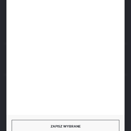
Zapraszamy pon.-pt. 8.00-15.30
biuro@aseopaper.pl
ul. Czarnohucka 3
42-600 Tarnowskie Góry (Polska)
Rozpocznij zwrot produktu:
ODSTĄP OD UMOWY TUTAJ
BEZPIECZNE PŁATNOŚCI
SZYBKA DOSTAWA
ZAPISZ WYBRANE