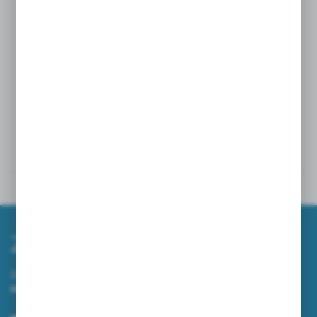
Zastosowanie:
Podajnik przykręcany do ściany na kubki
jednorazowe, zastosowanie głównie dla gabinetów
stomatologicznych.
Powiązane
Inne z kategorii
Zapisz się do newslettera
Zapisz się do newslettera na naszym sklepie internetowym i
otrzymuj informacje o nowościach i promocjach.