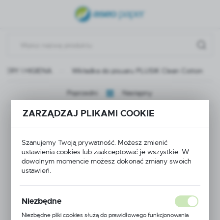
USTAWIENIA REGIONALNE
Lokalizacja
Polska
IERY I HIGIENA
Wkładka do pisuaru PLUSIK Clean Cotton
Język
polski
Poprzedni
Następny
Waluta
ZARZĄDZAJ PLIKAMI COOKIE
Wkładka do pisuaru
Polski złoty (PLN)
PLUSIK Clean Cotton
Szanujemy Twoją prywatność. Możesz zmienić
ustawienia cookies lub zaakceptować je wszystkie. W
ZAPISZ
dowolnym momencie możesz dokonać zmiany swoich
ustawień.
Niezbędne
Niezbędne pliki cookies służą do prawidłowego funkcjonowania