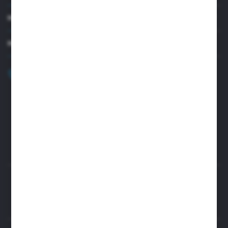
MOJE KONTO
MASZ PYTANIE?
+48 32 45 00 301
Zapraszamy pon.-pt. 8.00-15.30
biuro@aseopaper.pl
ul. Czarnohucka 3
42-600 Tarnowskie Góry (Polska)
Rozpocznij zwrot produktu:
ODSTĄP OD UMOWY TUTAJ