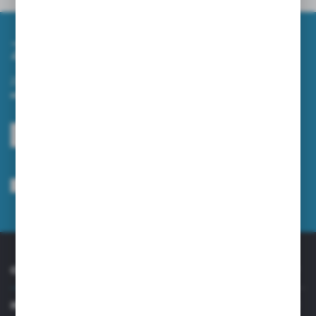
Zapisz się do newslettera
Zapisz się do newslettera na naszym sklepie internetowym i
otrzymuj informacje o nowościach i promocjach.
ZAPISZ SIĘ
Wyrażam zgodę na otrzymywanie drogą elektroniczną na wskazany przeze
mnie adres e-mail informacji dotyczących usług świadczonych przez
Administratora. Zgoda może zostać cofnięta w każdym czasie.
Polityka
prywatności
*
O NAS
INFORMACJE