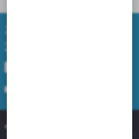
Inne z kategorii
Zapisz się do newslettera
Zapisz się do newslettera na naszym sklepie internetowym i
otrzymuj informacje o nowościach i promocjach.
ZAPISZ SIĘ
Wyrażam zgodę na otrzymywanie drogą elektroniczną na wskazany przeze
mnie adres e-mail informacji dotyczących usług świadczonych przez
Administratora. Zgoda może zostać cofnięta w każdym czasie.
Polityka
prywatności
*
O NAS