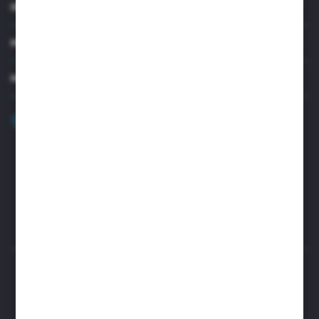
INFORMACJE
MOJE KONTO
MASZ PYTANIE?
+48 32 45 00 301
Zapraszamy pon.-pt. 8.00-15.30
biuro@aseopaper.pl
ul. Czarnohucka 3
42-600 Tarnowskie Góry (Polska)
Rozpocznij zwrot produktu:
ODSTĄP OD UMOWY TUTAJ