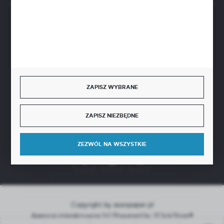
BEZPIECZNE PŁATNOŚCI
SZYBKA DOSTAWA
ZAPISZ WYBRANE
ZAPISZ NIEZBĘDNE
DOŁĄCZ DO NAS
ZEZWÓL NA WSZYSTKIE
Copyright by aseopaper.pl
Agencja interaktywna
[ti]
Powered by
2ClickShop®