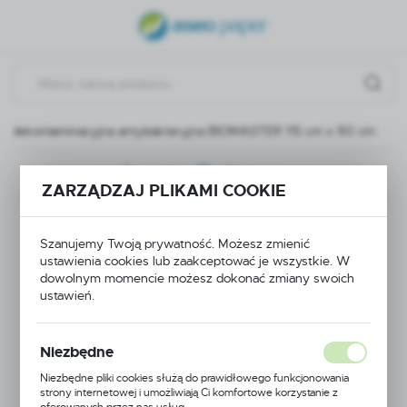
USTAWIENIA REGIONALNE
Lokalizacja
Polska
a dekontaminacyjna antybakteryjna BIOMASTER 115 cm x 90 cm
Język
polski
Poprzedni
Następny
ZARZĄDZAJ PLIKAMI COOKIE
Waluta
Mata
Polski złoty (PLN)
Szanujemy Twoją prywatność. Możesz zmienić
dekontaminacyjna
ustawienia cookies lub zaakceptować je wszystkie. W
dowolnym momencie możesz dokonać zmiany swoich
ZAPISZ
ustawień.
antybakteryjna
BIOMASTER 115 cm x
Niezbędne
90 cm
Niezbędne pliki cookies służą do prawidłowego funkcjonowania
strony internetowej i umożliwiają Ci komfortowe korzystanie z