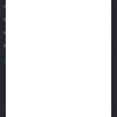
O NAS
INFORMACJE
MOJE KONTO
MASZ PYTANIE?
+48 32 45 00 301
Zapraszamy pon.-pt. 8.00-15.30
biuro@aseopaper.pl
ul. Czarnohucka 3
42-600 Tarnowskie Góry (Polska)