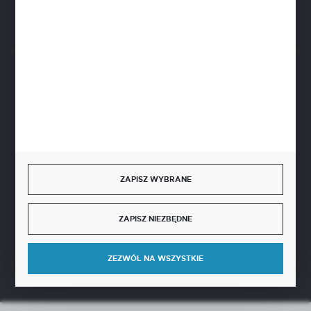
Rozpocznij zwrot produktu:
ODSTĄP OD UMOWY TUTAJ
BEZPIECZNE PŁATNOŚCI
SZYBKA DOSTAWA
ZAPISZ WYBRANE
ZAPISZ NIEZBĘDNE
DOŁĄCZ DO NAS
ZEZWÓL NA WSZYSTKIE