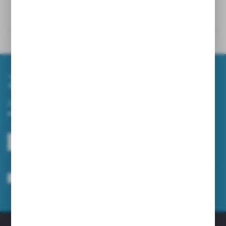
Powiązane
Inne z kategorii
Zapisz się do newslettera
Zapisz się do newslettera na naszym sklepie internetowym i
otrzymuj informacje o nowościach i promocjach.
ZAPISZ SIĘ
Wyrażam zgodę na otrzymywanie drogą elektroniczną na wskazany przeze
mnie adres e-mail informacji dotyczących usług świadczonych przez
Administratora. Zgoda może zostać cofnięta w każdym czasie.
Polityka
prywatności
*