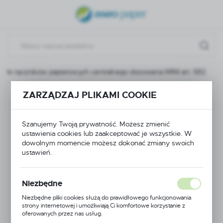
USTAWIENIA REGIONALNE
Lokalizacja
Polska
k do ręczników papierowych centralnego dozowania MINI art. 582
Język
polski
ZARZĄDZAJ PLIKAMI COOKIE
Poprzedni
Następny
Waluta
Podajnik do ręczników
Polski złoty (PLN)
Szanujemy Twoją prywatność. Możesz zmienić
ustawienia cookies lub zaakceptować je wszystkie. W
papierowych
dowolnym momencie możesz dokonać zmiany swoich
ustawień.
ZAPISZ
centralnego
Niezbędne
dozowania MINI art.
Niezbędne pliki cookies służą do prawidłowego funkcjonowania
582
strony internetowej i umożliwiają Ci komfortowe korzystanie z
oferowanych przez nas usług.