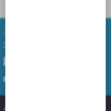
Powiązane
Zapisz się do newslettera
Zapisz się do newslettera na naszym sklepie internetowym i
otrzymuj informacje o nowościach i promocjach.
ZAPISZ SIĘ
Wyrażam zgodę na otrzymywanie drogą elektroniczną na wskazany przeze
mnie adres e-mail informacji dotyczących usług świadczonych przez
Administratora. Zgoda może zostać cofnięta w każdym czasie.
Polityka
prywatności
*
O NAS