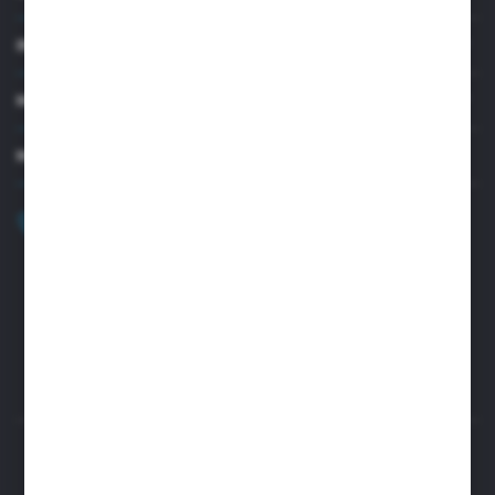
INFORMACJE
MOJE KONTO
MASZ PYTANIE?
+48 32 45 00 301
Zapraszamy pon.-pt. 8.00-15.30
biuro@aseopaper.pl
ul. Czarnohucka 3
42-600 Tarnowskie Góry (Polska)
Rozpocznij zwrot produktu:
ODSTĄP OD UMOWY TUTAJ