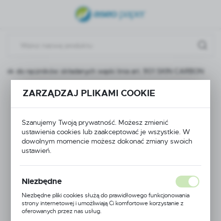
USTAWIENIA REGIONALNE
Lokalizacja
Polska
ajnik do ręczników składanych wąski linia art. 901 SKIN CARBON
Język
polski
ZARZĄDZAJ PLIKAMI COOKIE
Podajnik do ręczników
Waluta
składanych wąski linia
Polski złoty (PLN)
Szanujemy Twoją prywatność. Możesz zmienić
ustawienia cookies lub zaakceptować je wszystkie. W
art. 901 SKIN
dowolnym momencie możesz dokonać zmiany swoich
ustawień.
ZAPISZ
CARBON
Niezbędne
Niezbędne pliki cookies służą do prawidłowego funkcjonowania
strony internetowej i umożliwiają Ci komfortowe korzystanie z
oferowanych przez nas usług.