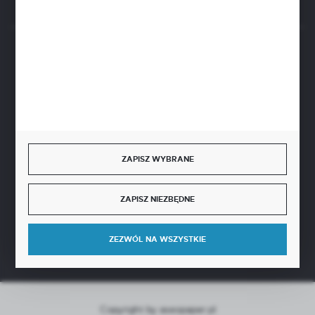
BEZPIECZNE PŁATNOŚCI
SZYBKA DOSTAWA
ZAPISZ WYBRANE
ZAPISZ NIEZBĘDNE
DOŁĄCZ DO NAS
ZEZWÓL NA WSZYSTKIE
Copyright by aseopaper.pl