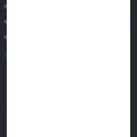
INFORMACJE
MOJE KONTO
MASZ PYTANIE?
+48 32 45 00 301
Zapraszamy pon.-pt. 8.00-15.30
biuro@aseopaper.pl
ul. Czarnohucka 3
42-600 Tarnowskie Góry (Polska)
Rozpocznij zwrot produktu:
ODSTĄP OD UMOWY TUTAJ