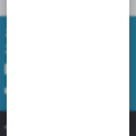
Inne z kategorii
Zapisz się do newslettera
Zapisz się do newslettera na naszym sklepie internetowym i
otrzymuj informacje o nowościach i promocjach.
ZAPISZ SIĘ
Wyrażam zgodę na otrzymywanie drogą elektroniczną na wskazany przeze
mnie adres e-mail informacji dotyczących usług świadczonych przez
Administratora. Zgoda może zostać cofnięta w każdym czasie.
Polityka
prywatności
*
O NAS