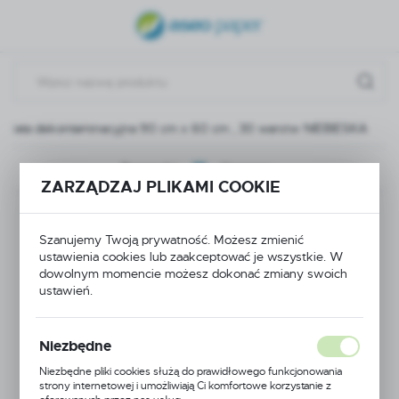
USTAWIENIA REGIONALNE
Lokalizacja
Polska
Mata dekontaminacyjna 90 cm x 60 cm , 30 warstw NIEBIESKA
Język
polski
Poprzedni
Następny
ZARZĄDZAJ PLIKAMI COOKIE
Waluta
Mata
Polski złoty (PLN)
Szanujemy Twoją prywatność. Możesz zmienić
dekontaminacyjna 90
ustawienia cookies lub zaakceptować je wszystkie. W
dowolnym momencie możesz dokonać zmiany swoich
ZAPISZ
cm x 60 cm , 30
ustawień.
warstw NIEBIESKA
Niezbędne
Niezbędne pliki cookies służą do prawidłowego funkcjonowania
strony internetowej i umożliwiają Ci komfortowe korzystanie z