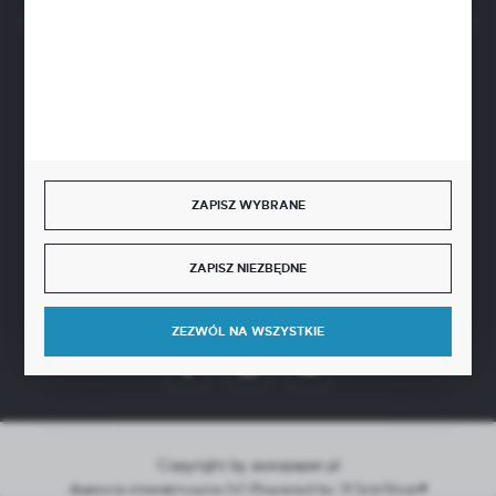
BEZPIECZNE PŁATNOŚCI
SZYBKA DOSTAWA
ZAPISZ WYBRANE
ZAPISZ NIEZBĘDNE
DOŁĄCZ DO NAS
ZEZWÓL NA WSZYSTKIE
Copyright by aseopaper.pl
Agencja interaktywna
[ti]
Powered by
2ClickShop®