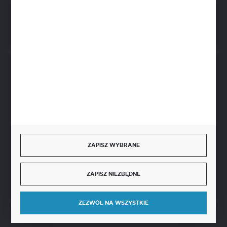
Rozpocznij zwrot produktu:
ODSTĄP OD UMOWY TUTAJ
BEZPIECZNE PŁATNOŚCI
SZYBKA DOSTAWA
ZAPISZ WYBRANE
ZAPISZ NIEZBĘDNE
DOŁĄCZ DO NAS
ZEZWÓL NA WSZYSTKIE