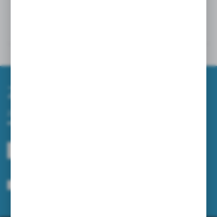
Powiązane
Inne z kategorii
Zapisz się do newslettera
Zapisz się do newslettera na naszym sklepie internetowym i
otrzymuj informacje o nowościach i promocjach.
ZAPISZ SIĘ
Wyrażam zgodę na otrzymywanie drogą elektroniczną na wskazany przeze
mnie adres e-mail informacji dotyczących usług świadczonych przez
Administratora. Zgoda może zostać cofnięta w każdym czasie.
Polityka
prywatności
*