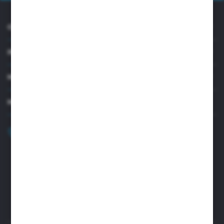
O NAS
INFORMACJE
MOJE KONTO
MASZ PYTANIE?
+48 32 45 00 301
Zapraszamy pon.-pt. 8.00-15.30
biuro@aseopaper.pl
ul. Czarnohucka 3
42-600 Tarnowskie Góry (Polska)