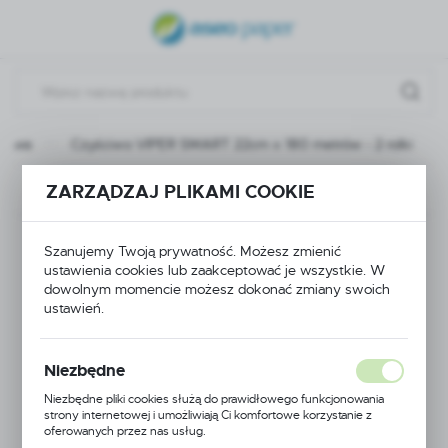
USTAWIENIA REGIONALNE
Lokalizacja
Polska
ictwa
Czyściwo VIPER SMART 22cm x 180 metrów - 2 rolki
Język
polski
ZARZĄDZAJ PLIKAMI COOKIE
Poprzedni
Następny
Waluta
Czyściwo VIPER
Polski złoty (PLN)
Szanujemy Twoją prywatność. Możesz zmienić
ustawienia cookies lub zaakceptować je wszystkie. W
SMART 22cm x 180
dowolnym momencie możesz dokonać zmiany swoich
ustawień.
ZAPISZ
metrów - 2 rolki
Niezbędne
Niezbędne pliki cookies służą do prawidłowego funkcjonowania
strony internetowej i umożliwiają Ci komfortowe korzystanie z
oferowanych przez nas usług.