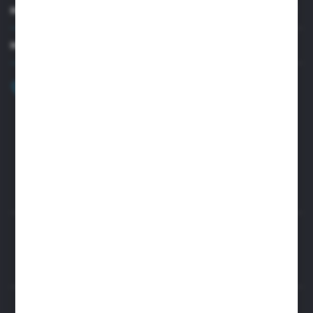
MOJE KONTO
MASZ PYTANIE?
+48 32 45 00 301
Zapraszamy pon.-pt. 8.00-15.30
biuro@aseopaper.pl
ul. Czarnohucka 3
42-600 Tarnowskie Góry (Polska)
Rozpocznij zwrot produktu:
ODSTĄP OD UMOWY TUTAJ