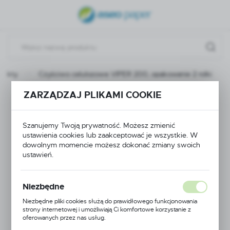
USTAWIENIA REGIONALNE
Lokalizacja
Polska
dukty
Czyściwo celulozowe VIPER 200, opakowanie 2 rolki
Język
polski
ZARZĄDZAJ PLIKAMI COOKIE
Czyściwo celulozowe
Waluta
VIPER 200,
Polski złoty (PLN)
Szanujemy Twoją prywatność. Możesz zmienić
ustawienia cookies lub zaakceptować je wszystkie. W
opakowanie 2 rolki
dowolnym momencie możesz dokonać zmiany swoich
ustawień.
ZAPISZ
Niezbędne
Niezbędne pliki cookies służą do prawidłowego funkcjonowania
strony internetowej i umożliwiają Ci komfortowe korzystanie z
oferowanych przez nas usług.
Pliki cookies odpowiadają na podejmowane przez Ciebie działania w