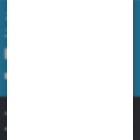
Zapisz się do newslettera
Zapisz się do newslettera na naszym sklepie internetowym i
otrzymuj informacje o nowościach i promocjach.
ZAPISZ SIĘ
Wyrażam zgodę na otrzymywanie drogą elektroniczną na wskazany przeze
mnie adres e-mail informacji dotyczących usług świadczonych przez
Administratora. Zgoda może zostać cofnięta w każdym czasie.
Polityka
prywatności
*
O NAS
INFORMACJE