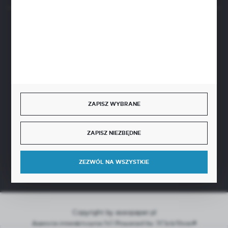
BEZPIECZNE PŁATNOŚCI
SZYBKA DOSTAWA
ZAPISZ WYBRANE
ZAPISZ NIEZBĘDNE
DOŁĄCZ DO NAS
ZEZWÓL NA WSZYSTKIE
Copyright by aseopaper.pl
Agencja interaktywna
[ti]
Powered by
2ClickShop®