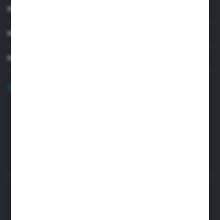
INFORMACJE
MOJE KONTO
MASZ PYTANIE?
+48 32 45 00 301
Zapraszamy pon.-pt. 8.00-15.30
biuro@aseopaper.pl
ul. Czarnohucka 3
42-600 Tarnowskie Góry (Polska)
Rozpocznij zwrot produktu:
ODSTĄP OD UMOWY TUTAJ