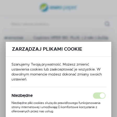
USTAWIENIA REGIONALNE
Lokalizacja
Polska
i lakiernictwa
Czyściwo VIPER 180 PLUS ( 2 rolki ) 2x22g
Język
polski
ZARZĄDZAJ PLIKAMI COOKIE
Poprzedni
Następny
Waluta
Czyściwo VIPER 180
Polski złoty (PLN)
Szanujemy Twoją prywatność. Możesz zmienić
ustawienia cookies lub zaakceptować je wszystkie. W
PLUS ( 2 rolki )
dowolnym momencie możesz dokonać zmiany swoich
ustawień.
ZAPISZ
2x22g
Niezbędne
Niezbędne pliki cookies służą do prawidłowego funkcjonowania
POLECAMY
strony internetowej i umożliwiają Ci komfortowe korzystanie z
oferowanych przez nas usług.
Pliki cookies odpowiadają na podejmowane przez Ciebie działania w