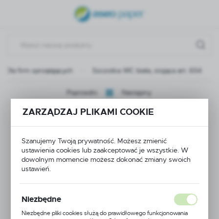
USTAWIENIA REGIONALNE
Lokalizacja
Polska
Dla firm sprzątających
Szczotka WC biała, stojąca art. 654
Język
polski
Poprzedni
Następny
Waluta
ZARZĄDZAJ PLIKAMI COOKIE
Szczotka WC biała,
Polski złoty (PLN)
stojąca art. 654
Szanujemy Twoją prywatność. Możesz zmienić
ustawienia cookies lub zaakceptować je wszystkie. W
ZAPISZ
dowolnym momencie możesz dokonać zmiany swoich
ustawień.
Niezbędne
Niezbędne pliki cookies służą do prawidłowego funkcjonowania