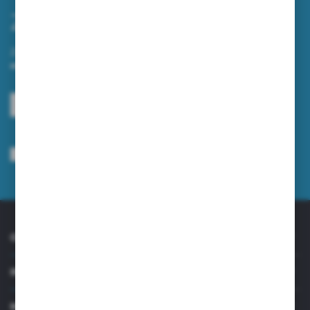
Zapisz się do newslettera
Zapisz się do newslettera na naszym sklepie internetowym i
otrzymuj informacje o nowościach i promocjach.
ZAPISZ SIĘ
Wyrażam zgodę na otrzymywanie drogą elektroniczną na wskazany przeze
mnie adres e-mail informacji dotyczących usług świadczonych przez
Administratora. Zgoda może zostać cofnięta w każdym czasie.
Polityka
prywatności
*
O NAS
INFORMACJE
MOJE KONTO