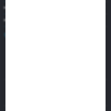
MOJE KONTO
MASZ PYTANIE?
+48 32 45 00 301
Zapraszamy pon.-pt. 8.00-15.30
biuro@aseopaper.pl
ul. Czarnohucka 3
42-600 Tarnowskie Góry (Polska)
Rozpocznij zwrot produktu:
ODSTĄP OD UMOWY TUTAJ