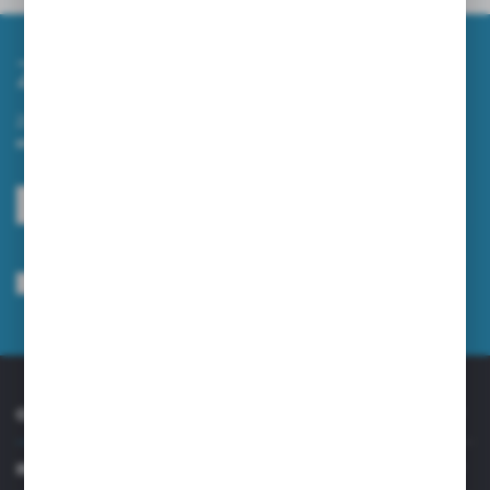
Zapisz się do newslettera
Zapisz się do newslettera na naszym sklepie internetowym i
otrzymuj informacje o nowościach i promocjach.
ZAPISZ SIĘ
Wyrażam zgodę na otrzymywanie drogą elektroniczną na wskazany przeze
mnie adres e-mail informacji dotyczących usług świadczonych przez
Administratora. Zgoda może zostać cofnięta w każdym czasie.
Polityka
prywatności
*
O NAS
INFORMACJE