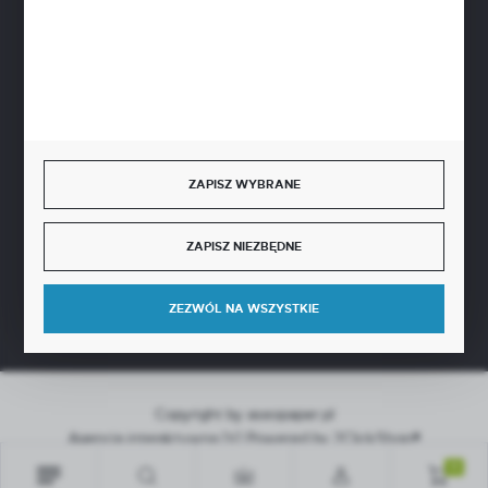
BEZPIECZNE PŁATNOŚCI
SZYBKA DOSTAWA
ZAPISZ WYBRANE
ZAPISZ NIEZBĘDNE
DOŁĄCZ DO NAS
ZEZWÓL NA WSZYSTKIE
Copyright by aseopaper.pl
Agencja interaktywna
[ti]
Powered by
2ClickShop®
0