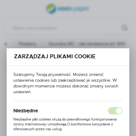
USTAWIENIA REGIONALNE
Lokalizacja
Polska
ówna
Produkty
Szczotka WC - stal nierdzewna art. 805
Język
polski
ZARZĄDZAJ PLIKAMI COOKIE
Szczotka WC - stal
Waluta
nierdzewna art. 805
Polski złoty (PLN)
Szanujemy Twoją prywatność. Możesz zmienić
ustawienia cookies lub zaakceptować je wszystkie. W
dowolnym momencie możesz dokonać zmiany swoich
ustawień.
ZAPISZ
Niezbędne
Niezbędne pliki cookies służą do prawidłowego funkcjonowania
strony internetowej i umożliwiają Ci komfortowe korzystanie z
oferowanych przez nas usług.
Pliki cookies odpowiadają na podejmowane przez Ciebie działania w