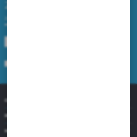
Zapisz się do newslettera
Zapisz się do newslettera na naszym sklepie internetowym i
otrzymuj informacje o nowościach i promocjach.
ZAPISZ SIĘ
Wyrażam zgodę na otrzymywanie drogą elektroniczną na wskazany przeze
mnie adres e-mail informacji dotyczących usług świadczonych przez
Administratora. Zgoda może zostać cofnięta w każdym czasie.
Polityka
prywatności
*
O NAS
INFORMACJE
MOJE KONTO