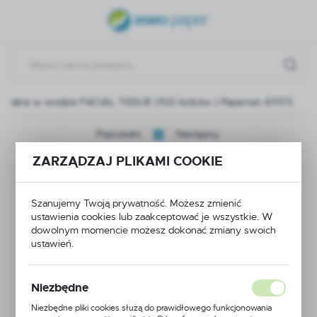
USTAWIENIA REGIONALNE
Lokalizacja
Polska
szczalne w wodzie FACIAL TISSUE (100 listków ) Papernet 411173
Język
polski
Poprzedni
Następny
Waluta
ZARZĄDZAJ PLIKAMI COOKIE
Chusteczki
Polski złoty (PLN)
higieniczne
Szanujemy Twoją prywatność. Możesz zmienić
ustawienia cookies lub zaakceptować je wszystkie. W
ZAPISZ
dowolnym momencie możesz dokonać zmiany swoich
rozpuszczalne w
ustawień.
wodzie FACIAL
Niezbędne
TISSUE (100 listków )
Niezbędne pliki cookies służą do prawidłowego funkcjonowania