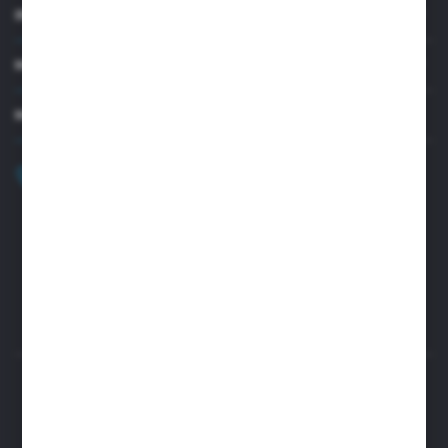
INFORMACJE
MOJE KONTO
MASZ PYTANIE?
+48 32 45 00 301
Zapraszamy pon.-pt. 8.00-15.30
biuro@aseopaper.pl
ul. Czarnohucka 3
42-600 Tarnowskie Góry (Polska)
Rozpocznij zwrot produktu:
ODSTĄP OD UMOWY TUTAJ