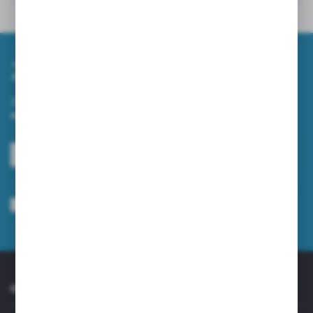
Inne z kategorii
Zapisz się do newslettera
Zapisz się do newslettera na naszym sklepie internetowym i
otrzymuj informacje o nowościach i promocjach.
ZAPISZ SIĘ
Wyrażam zgodę na otrzymywanie drogą elektroniczną na wskazany przeze
mnie adres e-mail informacji dotyczących usług świadczonych przez
Administratora. Zgoda może zostać cofnięta w każdym czasie.
Polityka
prywatności
*
O NAS