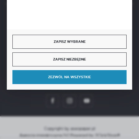
BEZPIECZNE PŁATNOŚCI
ZAPISZ WYBRANE
SZYBKA DOSTAWA
ZAPISZ NIEZBĘDNE
ZEZWÓL NA WSZYSTKIE
DOŁĄCZ DO NAS
Copyright by aseopaper.pl
Agencja interaktywna
[ti]
Powered by
2ClickShop®