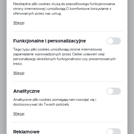
Niezbędne pliki cookies służą do prawidłowego funkcjonowania
strony internetowej i umożliwiają Ci komfortowe korzystanie z
oferowanych przez nas usług.
Pliki cookies odpowiadają na podejmowane przez Ciebie działania w
Więcej
celu m.in. dostosowania Twoich ustawień preferencji prywatności,
logowania czy wypełniania formularzy. Dzięki plikom cookies
strona, z której korzystasz, może działać bez zakłóceń.
Funkcjonalne i personalizacyjne
Tego typu pliki cookies umożliwiają stronie internetowej
zapamiętanie wprowadzonych przez Ciebie ustawień oraz
personalizację określonych funkcjonalności czy prezentowanych
treści.
Dzięki tym plikom cookies możemy zapewnić Ci większy komfort
Więcej
korzystania z funkcjonalności naszej strony poprzez dopasowanie
jej do Twoich indywidualnych preferencji. Wyrażenie zgody na
funkcjonalne i personalizacyjne pliki cookies gwarantuje dostępność
większej ilości funkcji na stronie.
Analityczne
Analityczne pliki cookies pomagają nam rozwijać się i
dostosowywać do Twoich potrzeb.
Cookies analityczne pozwalają na uzyskanie informacji w zakresie
Więcej
wykorzystywania witryny internetowej, miejsca oraz częstotliwości,
z jaką odwiedzane są nasze serwisy www. Dane pozwalają nam na
Kod produktu:
Y/Ż 4026530-003068
ocenę naszych serwisów internetowych pod względem ich
popularności wśród użytkowników. Zgromadzone informacje są
Reklamowe
VAT:
23%