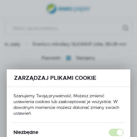
USTAWIENIA REGIONALNE
Lokalizacja
Polska
eczki, pady
Ścierka z mikrofazy QLEANUP, żółta, 38x38 mm
Język
polski
Poprzedni
Następny
Waluta
Ścierka z mikrofazy
Polski złoty (PLN)
ZARZĄDZAJ PLIKAMI COOKIE
QLEANUP, żółta,
ZAPISZ
Szanujemy Twoją prywatność. Możesz zmienić
38x38 mm
ustawienia cookies lub zaakceptować je wszystkie. W
dowolnym momencie możesz dokonać zmiany swoich
ustawień.
Niezbędne