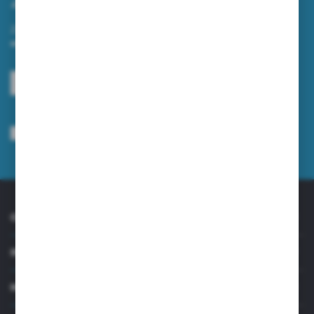
Zapisz się do newslettera na naszym sklepie internetowym i
otrzymuj informacje o nowościach i promocjach.
ZAPISZ SIĘ
Wyrażam zgodę na otrzymywanie drogą elektroniczną na wskazany przeze
mnie adres e-mail informacji dotyczących usług świadczonych przez
Administratora. Zgoda może zostać cofnięta w każdym czasie.
Polityka
prywatności
*
O NAS
INFORMACJE
MOJE KONTO