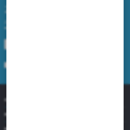
Zapisz się do newslettera
Zapisz się do newslettera na naszym sklepie internetowym i
otrzymuj informacje o nowościach i promocjach.
ZAPISZ SIĘ
Wyrażam zgodę na otrzymywanie drogą elektroniczną na wskazany przeze
mnie adres e-mail informacji dotyczących usług świadczonych przez
Administratora. Zgoda może zostać cofnięta w każdym czasie.
Polityka
prywatności
*
O NAS
INFORMACJE
MOJE KONTO