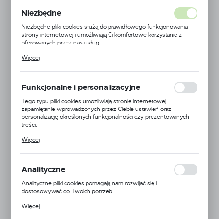
Niezbędne
Niezbędne pliki cookies służą do prawidłowego funkcjonowania
strony internetowej i umożliwiają Ci komfortowe korzystanie z
oferowanych przez nas usług.
Pliki cookies odpowiadają na podejmowane przez Ciebie działania w
Więcej
celu m.in. dostosowania Twoich ustawień preferencji prywatności,
logowania czy wypełniania formularzy. Dzięki plikom cookies
strona, z której korzystasz, może działać bez zakłóceń.
Funkcjonalne i personalizacyjne
Tego typu pliki cookies umożliwiają stronie internetowej
zapamiętanie wprowadzonych przez Ciebie ustawień oraz
personalizację określonych funkcjonalności czy prezentowanych
treści.
Dzięki tym plikom cookies możemy zapewnić Ci większy komfort
Więcej
korzystania z funkcjonalności naszej strony poprzez dopasowanie
jej do Twoich indywidualnych preferencji. Wyrażenie zgody na
funkcjonalne i personalizacyjne pliki cookies gwarantuje dostępność
większej ilości funkcji na stronie.
Analityczne
Analityczne pliki cookies pomagają nam rozwijać się i
dostosowywać do Twoich potrzeb.
Cookies analityczne pozwalają na uzyskanie informacji w zakresie
Więcej
wykorzystywania witryny internetowej, miejsca oraz częstotliwości,
z jaką odwiedzane są nasze serwisy www. Dane pozwalają nam na