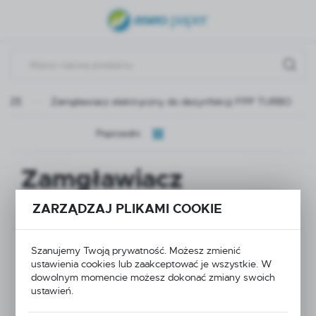
USTAWIENIA REGIONALNE
Lokalizacja
Polska
ACZE
Zamgławiacz elektryczny do dezynfekcji FPP TURBO
Język
polski
Poprzedni
Waluta
Zamgławiacz
Polski złoty (PLN)
elektryczny do
ZARZĄDZAJ PLIKAMI COOKIE
ZAPISZ
dezynfekcji FPP
Szanujemy Twoją prywatność. Możesz zmienić
TURBO
ustawienia cookies lub zaakceptować je wszystkie. W
dowolnym momencie możesz dokonać zmiany swoich
ustawień.