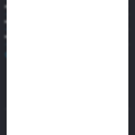
INFORMACJE
MOJE KONTO
MASZ PYTANIE?
+48 32 45 00 301
Zapraszamy pon.-pt. 8.00-15.30
biuro@aseopaper.pl
ul. Czarnohucka 3
42-600 Tarnowskie Góry (Polska)
Rozpocznij zwrot produktu:
ODSTĄP OD UMOWY TUTAJ