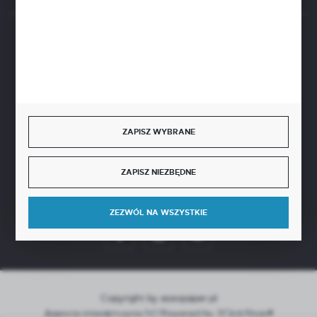
BEZPIECZNE PŁATNOŚCI
SZYBKA DOSTAWA
ZAPISZ WYBRANE
ZAPISZ NIEZBĘDNE
DOŁĄCZ DO NAS
ZEZWÓL NA WSZYSTKIE
Copyright by aseopaper.pl
Agencja interaktywna
[ti]
Powered by
2ClickShop®