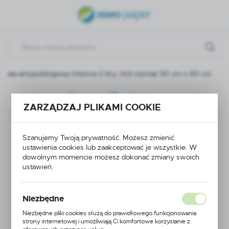
USTAWIENIA REGIONALNE
Lokalizacja
Polska
Mata antypoślizgowa chłonna 2 litry /m2 rozmiar 90 cm x 60 cm
Język
polski
Poprzedni
Następny
ZARZĄDZAJ PLIKAMI COOKIE
Waluta
Mata antypoślizgowa
Polski złoty (PLN)
Szanujemy Twoją prywatność. Możesz zmienić
chłonna 2 litry /m2
ustawienia cookies lub zaakceptować je wszystkie. W
dowolnym momencie możesz dokonać zmiany swoich
ZAPISZ
rozmiar 90 cm x 60
ustawień.
cm
Niezbędne
Niezbędne pliki cookies służą do prawidłowego funkcjonowania
strony internetowej i umożliwiają Ci komfortowe korzystanie z