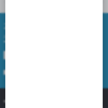
Inne z kategorii
Zapisz się do newslettera
Zapisz się do newslettera na naszym sklepie internetowym i
otrzymuj informacje o nowościach i promocjach.
ZAPISZ SIĘ
Wyrażam zgodę na otrzymywanie drogą elektroniczną na wskazany przeze
mnie adres e-mail informacji dotyczących usług świadczonych przez
Administratora. Zgoda może zostać cofnięta w każdym czasie.
Polityka
prywatności
*
O NAS