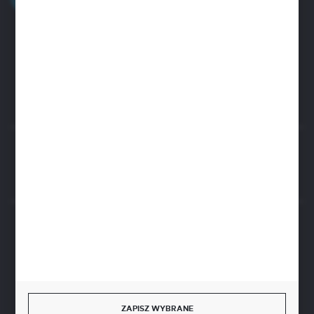
+48 32 45 00 301
Zapraszamy pon.-pt. 8.00-15.30
biuro@aseopaper.pl
ul. Czarnohucka 3
42-600 Tarnowskie Góry (Polska)
Rozpocznij zwrot produktu:
ODSTĄP OD UMOWY TUTAJ
BEZPIECZNE PŁATNOŚCI
SZYBKA DOSTAWA
ZAPISZ WYBRANE