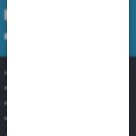
ZAPISZ SIĘ
Wyrażam zgodę na otrzymywanie drogą elektroniczną na wskazany przeze
mnie adres e-mail informacji dotyczących usług świadczonych przez
Administratora. Zgoda może zostać cofnięta w każdym czasie.
Polityka
prywatności
*
O NAS
INFORMACJE
MOJE KONTO
MASZ PYTANIE?