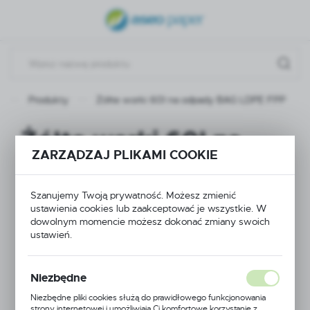
USTAWIENIA REGIONALNE
Lokalizacja
Polska
a
Produkty
Żółte worki 60l na odpady BAG LDPE FPP
Język
polski
Żółte worki 60l na
ZARZĄDZAJ PLIKAMI COOKIE
Waluta
odpady BAG LDPE
Polski złoty (PLN)
FPP
Szanujemy Twoją prywatność. Możesz zmienić
ustawienia cookies lub zaakceptować je wszystkie. W
ZAPISZ
dowolnym momencie możesz dokonać zmiany swoich
ustawień.
Niezbędne
Niezbędne pliki cookies służą do prawidłowego funkcjonowania
strony internetowej i umożliwiają Ci komfortowe korzystanie z