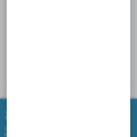
50
Kolor
żółte
Wymiary
60 x 80 cm
Dane techniczne
Powiązane
Zapisz się do newslettera
Zapisz się do newslettera na naszym sklepie internetowym i
otrzymuj informacje o nowościach i promocjach.