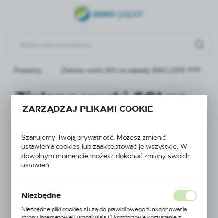
USTAWIENIA REGIONALNE
Lokalizacja
Polska
Produkty
Zielone worki 60l na odpady BAG LDPE FPP
Język
polski
Zielone worki 60l na
ZARZĄDZAJ PLIKAMI COOKIE
Waluta
odpady BAG LDPE
Polski złoty (PLN)
FPP
Szanujemy Twoją prywatność. Możesz zmienić
ustawienia cookies lub zaakceptować je wszystkie. W
ZAPISZ
dowolnym momencie możesz dokonać zmiany swoich
ustawień.
Niezbędne
Niezbędne pliki cookies służą do prawidłowego funkcjonowania
strony internetowej i umożliwiają Ci komfortowe korzystanie z