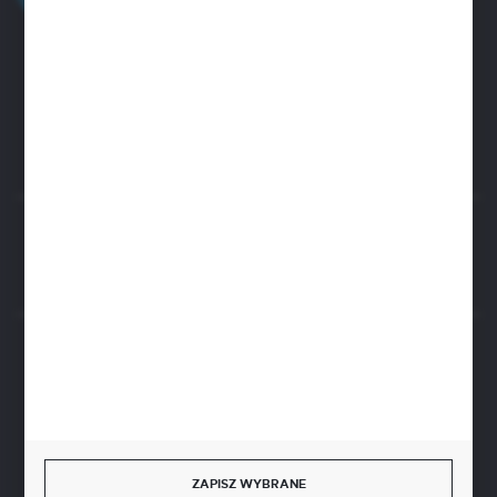
Zapraszamy pon.-pt. 8.00-15.30
biuro@aseopaper.pl
ul. Czarnohucka 3
42-600 Tarnowskie Góry (Polska)
Rozpocznij zwrot produktu:
ODSTĄP OD UMOWY TUTAJ
BEZPIECZNE PŁATNOŚCI
SZYBKA DOSTAWA
ZAPISZ WYBRANE