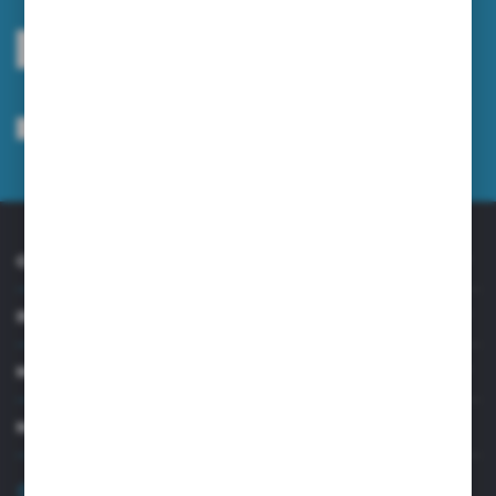
ZAPISZ SIĘ
Wyrażam zgodę na otrzymywanie drogą elektroniczną na wskazany przeze
mnie adres e-mail informacji dotyczących usług świadczonych przez
Administratora. Zgoda może zostać cofnięta w każdym czasie.
Polityka
prywatności
*
O NAS
INFORMACJE
MOJE KONTO
MASZ PYTANIE?
+48 32 45 00 301