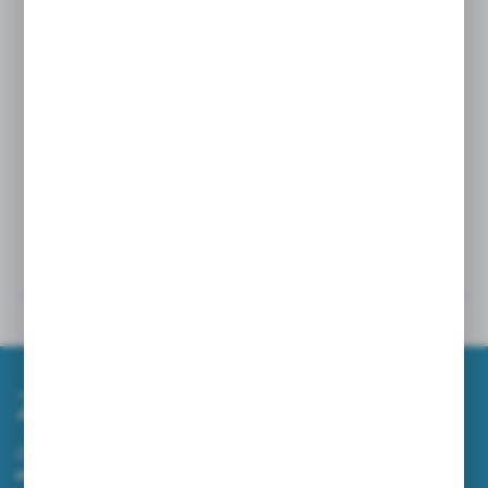
Kolor
zielone
Wymiary
60 x 80 cm
Dane techniczne
Powiązane
Zapisz się do newslettera
Zapisz się do newslettera na naszym sklepie internetowym i
otrzymuj informacje o nowościach i promocjach.