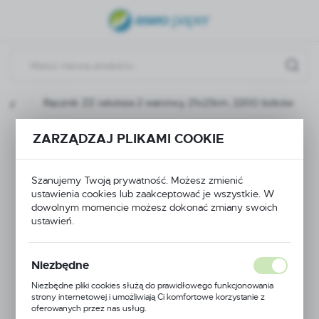
USTAWIENIA REGIONALNE
Lokalizacja
Polska
kty
Ręcznik ZZ celuloza 2 warstwy, 21x23cm, 2200 listków
Język
polski
Ręcznik ZZ celuloza 2
ZARZĄDZAJ PLIKAMI COOKIE
Waluta
warstwy, 21x23cm,
Polski złoty (PLN)
Szanujemy Twoją prywatność. Możesz zmienić
ustawienia cookies lub zaakceptować je wszystkie. W
2200 listków
dowolnym momencie możesz dokonać zmiany swoich
ustawień.
ZAPISZ
Niezbędne
Niezbędne pliki cookies służą do prawidłowego funkcjonowania
strony internetowej i umożliwiają Ci komfortowe korzystanie z
oferowanych przez nas usług.