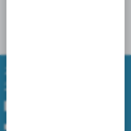
klientów.
Powiązane
Zapisz się do newslettera
Zapisz się do newslettera na naszym sklepie internetowym i
otrzymuj informacje o nowościach i promocjach.
ZAPISZ SIĘ
Wyrażam zgodę na otrzymywanie drogą elektroniczną na wskazany przeze
mnie adres e-mail informacji dotyczących usług świadczonych przez
Administratora. Zgoda może zostać cofnięta w każdym czasie.
Polityka