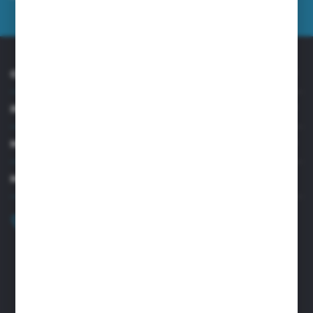
prywatności
*
O NAS
INFORMACJE
MOJE KONTO
MASZ PYTANIE?
+48 32 45 00 301
Zapraszamy pon.-pt. 8.00-15.30
biuro@aseopaper.pl
ul. Czarnohucka 3
42-600 Tarnowskie Góry (Polska)