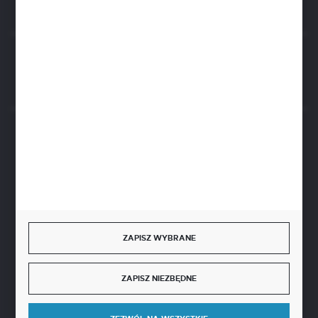
Rozpocznij zwrot produktu:
ODSTĄP OD UMOWY TUTAJ
BEZPIECZNE PŁATNOŚCI
SZYBKA DOSTAWA
ZAPISZ WYBRANE
ZAPISZ NIEZBĘDNE
DOŁĄCZ DO NAS