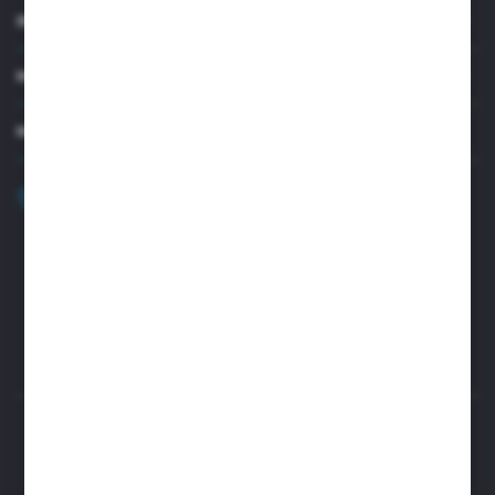
INFORMACJE
MOJE KONTO
MASZ PYTANIE?
+48 32 45 00 301
Zapraszamy pon.-pt. 8.00-15.30
biuro@aseopaper.pl
ul. Czarnohucka 3
42-600 Tarnowskie Góry (Polska)
Rozpocznij zwrot produktu:
ODSTĄP OD UMOWY TUTAJ