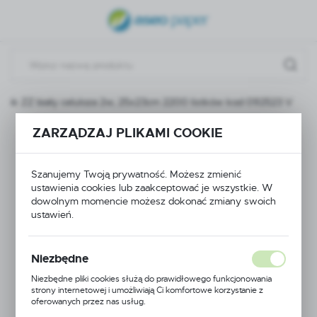
USTAWIENIA REGIONALNE
Lokalizacja
Polska
znik ZZ biały celuloza 2w, 25x23cm 2200 listków kod 092523 V
Język
polski
ZARZĄDZAJ PLIKAMI COOKIE
Ręcznik ZZ biały
Waluta
celuloza 2w, 25x23cm
Polski złoty (PLN)
Szanujemy Twoją prywatność. Możesz zmienić
ustawienia cookies lub zaakceptować je wszystkie. W
2200 listków kod
dowolnym momencie możesz dokonać zmiany swoich
ustawień.
ZAPISZ
092523 V
Niezbędne
Niezbędne pliki cookies służą do prawidłowego funkcjonowania
strony internetowej i umożliwiają Ci komfortowe korzystanie z
oferowanych przez nas usług.
Pliki cookies odpowiadają na podejmowane przez Ciebie działania w