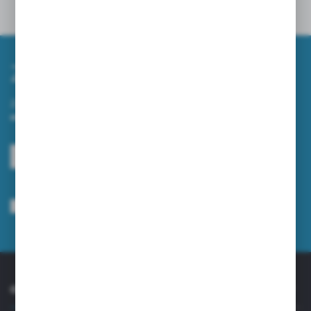
Powiązane
Zapisz się do newslettera
Zapisz się do newslettera na naszym sklepie internetowym i
otrzymuj informacje o nowościach i promocjach.
ZAPISZ SIĘ
Wyrażam zgodę na otrzymywanie drogą elektroniczną na wskazany przeze
mnie adres e-mail informacji dotyczących usług świadczonych przez
Administratora. Zgoda może zostać cofnięta w każdym czasie.
Polityka
prywatności
*
O NAS