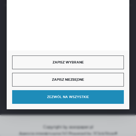
BEZPIECZNE PŁATNOŚCI
SZYBKA DOSTAWA
ZAPISZ WYBRANE
ZAPISZ NIEZBĘDNE
DOŁĄCZ DO NAS
ZEZWÓL NA WSZYSTKIE
Copyright by aseopaper.pl
Agencja interaktywna
[ti]
Powered by
2ClickShop®