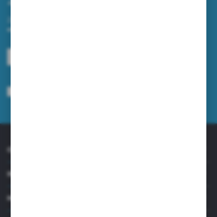
Zapisz się do newslettera na naszym sklepie internetowym i
otrzymuj informacje o nowościach i promocjach.
ZAPISZ SIĘ
Wyrażam zgodę na otrzymywanie drogą elektroniczną na wskazany przeze
mnie adres e-mail informacji dotyczących usług świadczonych przez
Administratora. Zgoda może zostać cofnięta w każdym czasie.
Polityka
prywatności
*
O NAS
INFORMACJE
MOJE KONTO