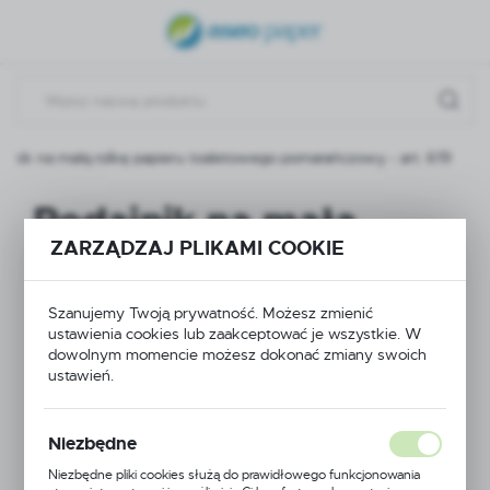
USTAWIENIA REGIONALNE
Lokalizacja
Polska
ajnik na małą rolkę papieru toaletowego pomarańczowy - art. 619
Język
polski
Podajnik na małą
Waluta
ZARZĄDZAJ PLIKAMI COOKIE
rolkę papieru
Polski złoty (PLN)
toaletowego
Szanujemy Twoją prywatność. Możesz zmienić
ustawienia cookies lub zaakceptować je wszystkie. W
ZAPISZ
pomarańczowy - art.
dowolnym momencie możesz dokonać zmiany swoich
ustawień.
619
Niezbędne
Niezbędne pliki cookies służą do prawidłowego funkcjonowania