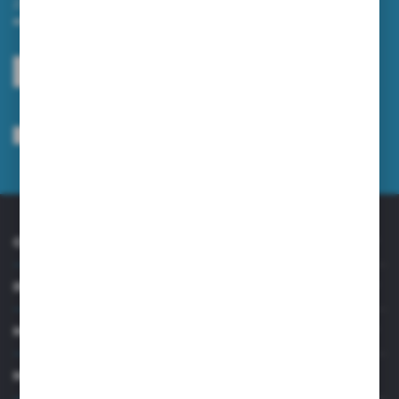
Zapisz się do newslettera na naszym sklepie internetowym i
otrzymuj informacje o nowościach i promocjach.
ZAPISZ SIĘ
Wyrażam zgodę na otrzymywanie drogą elektroniczną na wskazany przeze
mnie adres e-mail informacji dotyczących usług świadczonych przez
Administratora. Zgoda może zostać cofnięta w każdym czasie.
Polityka
prywatności
*
O NAS
INFORMACJE
MOJE KONTO
MASZ PYTANIE?