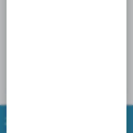
Standardowy podajnik na typową ZZ
pełnowymiarową.
Pasujące wkłady : Viper zz mini. viper zz maxi,
Wymiary podajnika :
wysokość: 300 mm
szerokość: 290 mm
głębokość: 136 mm
Dane techniczne
Powiązane
Zapisz się do newslettera