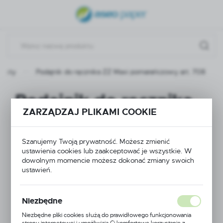
USTAWIENIA REGIONALNE
Lokalizacja
Polska
dukty
Podajnik do ręcznika ZZ Maxi pomarańczowy art. 708
Język
polski
Podajnik do ręcznika
Waluta
ZARZĄDZAJ PLIKAMI COOKIE
ZZ Maxi
Polski złoty (PLN)
pomarańczowy art.
Szanujemy Twoją prywatność. Możesz zmienić
ustawienia cookies lub zaakceptować je wszystkie. W
ZAPISZ
708
dowolnym momencie możesz dokonać zmiany swoich
ustawień.
NOWOŚĆ
Niezbędne
Niezbędne pliki cookies służą do prawidłowego funkcjonowania
strony internetowej i umożliwiają Ci komfortowe korzystanie z