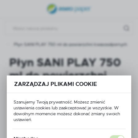
USTAWIENIA REGIONALNE
Lokalizacja
Polska
y
Płyn SANI PLAY 750 ml do powierzchni kwasoodpornych
Język
polski
Płyn SANI PLAY 750
Waluta
ml do powierzchni
Polski złoty (PLN)
ZARZĄDZAJ PLIKAMI COOKIE
kwasoodpornych
ZAPISZ
Szanujemy Twoją prywatność. Możesz zmienić
ustawienia cookies lub zaakceptować je wszystkie. W
dowolnym momencie możesz dokonać zmiany swoich
ustawień.