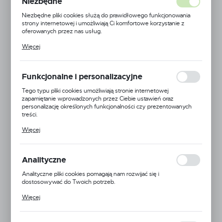
Niezbędne
Niezbędne pliki cookies służą do prawidłowego funkcjonowania
strony internetowej i umożliwiają Ci komfortowe korzystanie z
oferowanych przez nas usług.
Pliki cookies odpowiadają na podejmowane przez Ciebie działania w
Więcej
celu m.in. dostosowania Twoich ustawień preferencji prywatności,
logowania czy wypełniania formularzy. Dzięki plikom cookies
strona, z której korzystasz, może działać bez zakłóceń.
Funkcjonalne i personalizacyjne
Tego typu pliki cookies umożliwiają stronie internetowej
zapamiętanie wprowadzonych przez Ciebie ustawień oraz
personalizację określonych funkcjonalności czy prezentowanych
treści.
Dzięki tym plikom cookies możemy zapewnić Ci większy komfort
Więcej
korzystania z funkcjonalności naszej strony poprzez dopasowanie
jej do Twoich indywidualnych preferencji. Wyrażenie zgody na
funkcjonalne i personalizacyjne pliki cookies gwarantuje dostępność
większej ilości funkcji na stronie.
Analityczne
Analityczne pliki cookies pomagają nam rozwijać się i
Kod produktu:
SANI PLAY 0,75 L
dostosowywać do Twoich potrzeb.
Cookies analityczne pozwalają na uzyskanie informacji w zakresie
VAT:
23%
Więcej
wykorzystywania witryny internetowej, miejsca oraz częstotliwości,
z jaką odwiedzane są nasze serwisy www. Dane pozwalają nam na
ocenę naszych serwisów internetowych pod względem ich