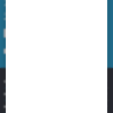
Zapisz się do newslettera
Zapisz się do newslettera na naszym sklepie internetowym i
otrzymuj informacje o nowościach i promocjach.
ZAPISZ SIĘ
Wyrażam zgodę na otrzymywanie drogą elektroniczną na wskazany przeze
mnie adres e-mail informacji dotyczących usług świadczonych przez
Administratora. Zgoda może zostać cofnięta w każdym czasie.
Polityka
prywatności
*
O NAS
INFORMACJE
MOJE KONTO