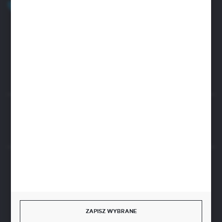
+48 32 45 00 301
Zapraszamy pon.-pt. 8.00-15.30
biuro@aseopaper.pl
ul. Czarnohucka 3
42-600 Tarnowskie Góry (Polska)
Rozpocznij zwrot produktu:
ODSTĄP OD UMOWY TUTAJ
BEZPIECZNE PŁATNOŚCI
ZAPISZ WYBRANE