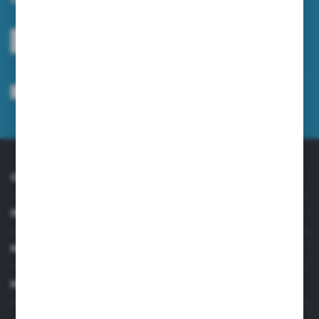
ZAPISZ SIĘ
Wyrażam zgodę na otrzymywanie drogą elektroniczną na wskazany przeze
mnie adres e-mail informacji dotyczących usług świadczonych przez
Administratora. Zgoda może zostać cofnięta w każdym czasie.
Polityka
prywatności
*
O NAS
INFORMACJE
MOJE KONTO
MASZ PYTANIE?