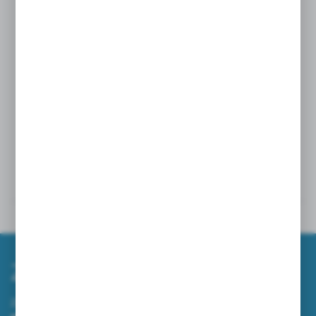
Producent:
Fair Play Plus Marek Krzemieniewski Sp. K.
ul. Piłsudskiego 148
05-091 Ząbki
Dane techniczne
Powiązane
Zapisz się do newslettera
Zapisz się do newslettera na naszym sklepie internetowym i
otrzymuj informacje o nowościach i promocjach.