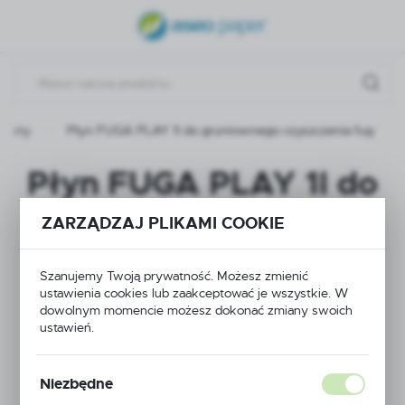
USTAWIENIA REGIONALNE
Lokalizacja
Polska
dukty
Płyn FUGA PLAY 1l do gruntownego czyszczenia fug
Język
polski
Płyn FUGA PLAY 1l do
Waluta
gruntownego
Polski złoty (PLN)
ZARZĄDZAJ PLIKAMI COOKIE
czyszczenia fug
Szanujemy Twoją prywatność. Możesz zmienić
ZAPISZ
ustawienia cookies lub zaakceptować je wszystkie. W
dowolnym momencie możesz dokonać zmiany swoich
ustawień.
Niezbędne