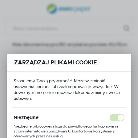
USTAWIENIA REGIONALNE
Lokalizacja
Polska
Mata dekontaminacyjna BIO antybakteryjna biała 45x115cm
Język
polski
Mata
ZARZĄDZAJ PLIKAMI COOKIE
Waluta
dekontaminacyjna BIO
Polski złoty (PLN)
Szanujemy Twoją prywatność. Możesz zmienić
antybakteryjna biała
ustawienia cookies lub zaakceptować je wszystkie. W
dowolnym momencie możesz dokonać zmiany swoich
ZAPISZ
45x115cm
ustawień.
Niezbędne
Niezbędne pliki cookies służą do prawidłowego funkcjonowania
strony internetowej i umożliwiają Ci komfortowe korzystanie z
oferowanych przez nas usług.