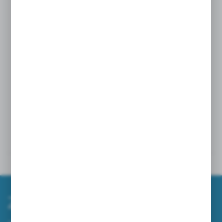
Używane w pomieszczenia o podwyższonej czystości,
optyka, laboratoria, sterylizatornie, hale produkcji,
szpitale, bloki operacyjne, oddziały anestezjologii.
1 sztuka =30 warstw.
Przy dużych zamówieniach zapytaj o rabat.
Szczegóły
Powiązane
Zapisz się do newslettera