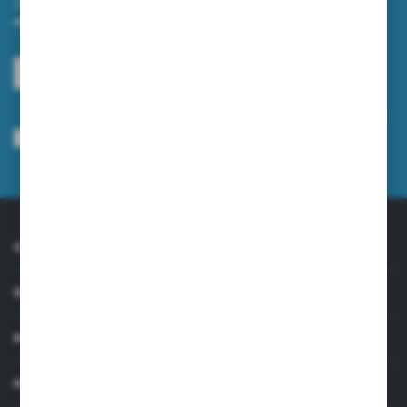
Zapisz się do newslettera na naszym sklepie internetowym i
otrzymuj informacje o nowościach i promocjach.
ZAPISZ SIĘ
Wyrażam zgodę na otrzymywanie drogą elektroniczną na wskazany przeze
mnie adres e-mail informacji dotyczących usług świadczonych przez
Administratora. Zgoda może zostać cofnięta w każdym czasie.
Polityka
prywatności
*
O NAS
INFORMACJE
MOJE KONTO
MASZ PYTANIE?