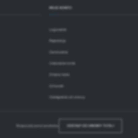
MOJE KONTO
Logowanie
Rejestracja
Zamówienia
Ustawiania konta
Zmiana hasła
Schowek
Odstąpienie od umowy
Rozpocznij zwrot produktu:
ODSTĄP OD UMOWY TUTAJ