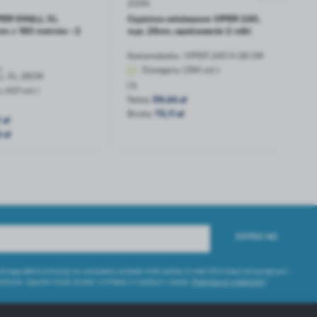
ZIZIN
IPER SMALL XL
Czyściwo celulozowe VIPER 240,
cm x 180 metrów - 2
wys. 26cm, opakowanie 2 rolki
Kod produktu:
VIPER 240 H-26 CM
u:
Dostępny (294 szt.)
L XL 26CM
(421 szt.)
Netto:
59,44 zł
Brutto:
73,11 zł
 zł
 zł
ZAPISZ SIĘ
ogą elektroniczną na wskazany przeze mnie adres e-mail informacji dotyczących
ratora. Zgoda może zostać cofnięta w każdym czasie.
Polityka prywatności
*