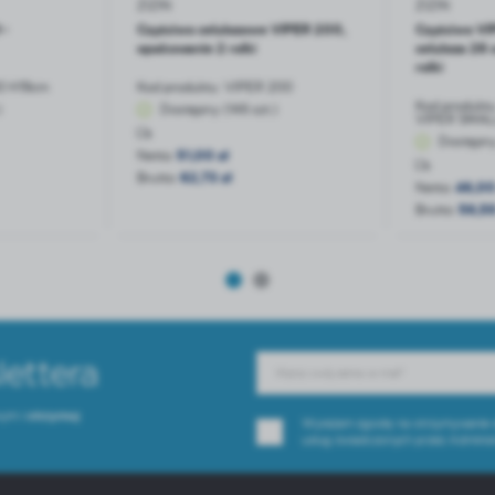
ZIZIN
ZIZIN
reści w postaci wiadomości, ofert, komunikatów mediów społecznościowych.
 -
Czyściwo celulozowe VIPER 200,
Czyściwo V
opakowanie 2 rolki
celuloza 26 
rolki
0 H19cm
Kod produktu:
VIPER 200
Kod produkt
)
Dostępny (146 szt.)
VIPER SMAL
Dostępny 
Netto:
51,00 zł
Brutto:
62,73 zł
Netto:
46,00
Brutto:
56,58
lettera
wym i
otrzymuj
Wyrażam zgodę na otrzymywanie dr
usług świadczonych przez Administ