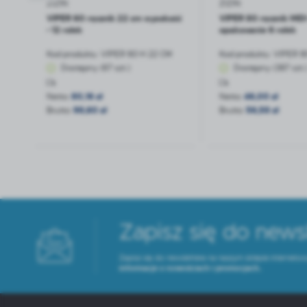
ZIZIN
ZIZIN
t
VIPER 60 ręcznik 22 cm wysokość
VIPER 80 ręcznik MIDI
- 12 rolek
opakowanie 6 rolek
Kod produktu:
VIPER 60 H 22 CM
Kod produktu:
VIPER 8
Dostępny (67 szt.)
Dostępny (387 szt.
Netto:
80,16 zł
Netto:
46,00 zł
Brutto:
98,60 zł
Brutto:
56,58 zł
Zapisz się do news
Zapisz się do newslettera na naszym sklepie interneto
informacje o nowościach i promocjach.