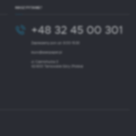
MASZ PYTANIE?
+48 32 45 00 301
Zapraszamy pon.-pt. 8.00-15.30
biuro@aseopaper.pl
ul. Czarnohucka 3
42-600 Tarnowskie Góry (Polska)