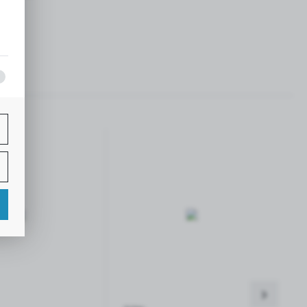
ej
o schowka
Dodaj do schowka
ą
mi