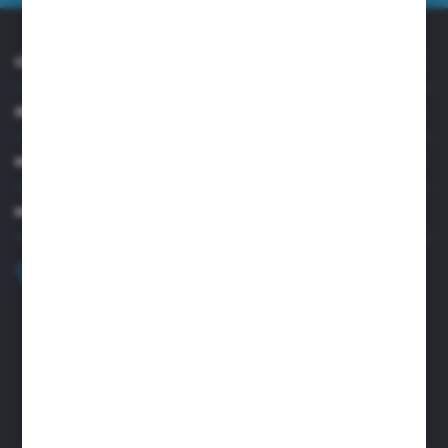
O NAS
INFORMACJE
MOJE KONTO
MASZ PYTANIE?
+48 32 45 00 301
Zapraszamy pon.-pt. 8.00-15.30
biuro@aseopaper.pl
ul. Czarnohucka 3
42-600 Tarnowskie Góry (Polska)