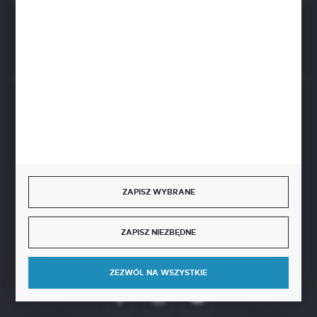
Rozpocznij zwrot produktu:
ODSTĄP OD UMOWY TUTAJ
BEZPIECZNE PŁATNOŚCI
SZYBKA DOSTAWA
ZAPISZ WYBRANE
ZAPISZ NIEZBĘDNE
DOŁĄCZ DO NAS
ZEZWÓL NA WSZYSTKIE