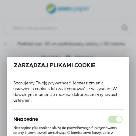
USTAWIENIA REGIONALNE
Lokalizacja
Polska
ane
Podkład szer. 50 cm podfoliowany zielony x 50 metrów
Język
polski
Poprzedni
Następny
ZARZĄDZAJ PLIKAMI COOKIE
Waluta
Podkład szer. 50 cm
Polski złoty (PLN)
Szanujemy Twoją prywatność. Możesz zmienić
podfoliowany zielony
ustawienia cookies lub zaakceptować je wszystkie. W
ZAPISZ
dowolnym momencie możesz dokonać zmiany swoich
x 50 metrów
ustawień.
Niezbędne
Niezbędne pliki cookies służą do prawidłowego funkcjonowania
strony internetowej i umożliwiają Ci komfortowe korzystanie z