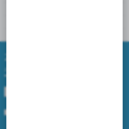
Dane techniczne
Powiązane
Inne z kategorii
Zapisz się do newslettera
Zapisz się do newslettera na naszym sklepie internetowym i
otrzymuj informacje o nowościach i promocjach.
ZAPISZ SIĘ
Wyrażam zgodę na otrzymywanie drogą elektroniczną na wskazany przeze
mnie adres e-mail informacji dotyczących usług świadczonych przez
Administratora. Zgoda może zostać cofnięta w każdym czasie.
Polityka
prywatności
*